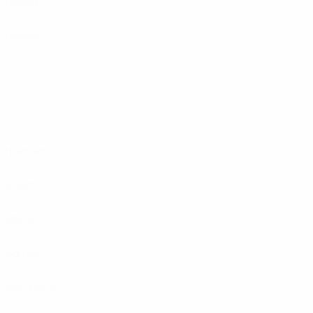
Kroatien
Spanien
Armenien
Belgien
Estland
Georgien
Kasachstan