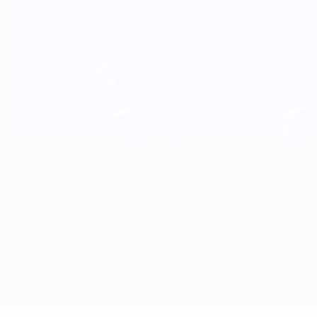
SIEGER
Überblick
Spiele
Gruppen
Statistiken
Mannschaften