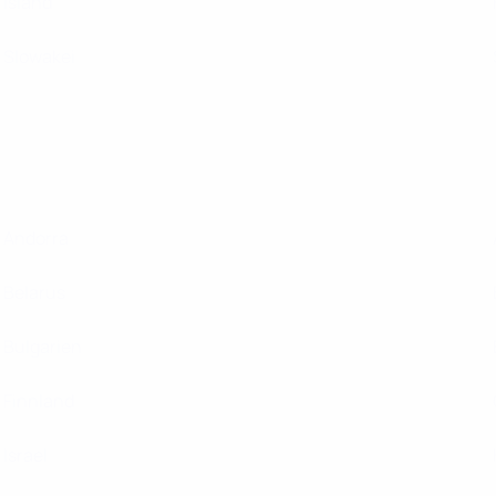
Island
Slowakei
Andorra
Belarus
Bulgarien
Finnland
Israel