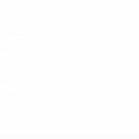
Litauen
Moldawien
Nordmazedonien
Polen
Russland*
Schweiz
Ungarn