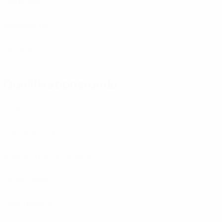
Frankreich
Niederlande
Ukraine
Qualifikationsrunde
Albanien
Aserbaidschan
Bosnien und Herzegowina
Färöer-Inseln
Griechenland