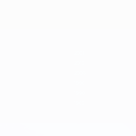
2011
2009
2007
2006
2004
2002
2000
1998
1996
1994
2021
2013
2006
1998
1990
1982