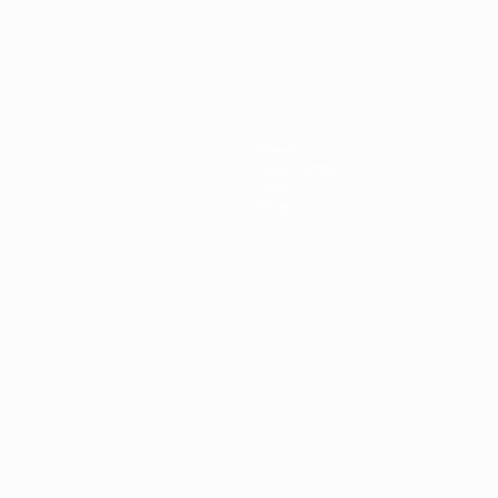
ft
News
Geschichte
Über
Shop
Português