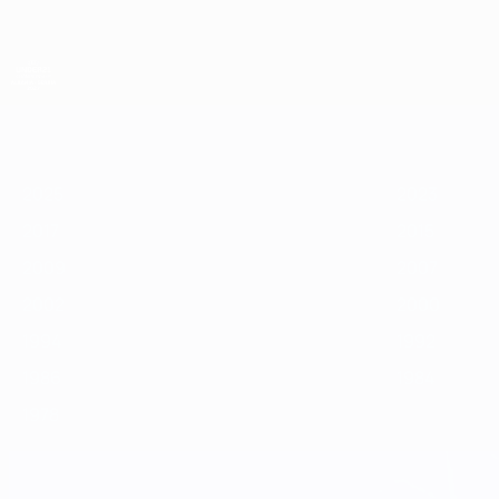
Direkt
zum
Hauptinhalt
UEFA-U21-Europameisterschaft
2025
2023
2021
2019
2017
2015
2013
2025
2023
2017
2015
2009
2007
2002
2000
1994
1992
1986
1984
1978