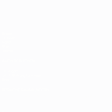
UEFA-U21-Europameisterscha
Spiele
Gruppen
Video
Stat.
Teams
AUCH BESUCHEN
UEFA.com
UEFA-Stiftung für Kinder
Shop
SPRACHE &AUML;NDERN
Deutsch
English
Français
Deutsch
Русский
Español
Italiano