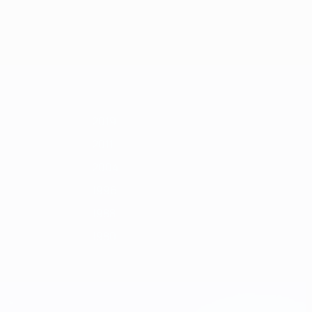
Alle
1992
1990
1988
1986
1984
1982
1980
1978
anzeigen
2019
2011
2004
1996
1988
1980