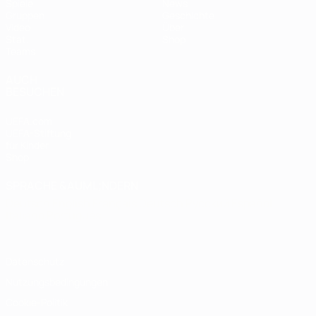
Spiele
News
Gruppen
Geschichte
Video
Über
Stat.
Shop
Teams
AUCH
BESUCHEN
UEFA.com
UEFA-Stiftung
für Kinder
Shop
SPRACHE &AUML;NDERN
Deutsch
English
Français
Deutsch
Русский
Español
Italiano
Português
Datenschutz
Nutzungsbedingungen
Cookie-Politik