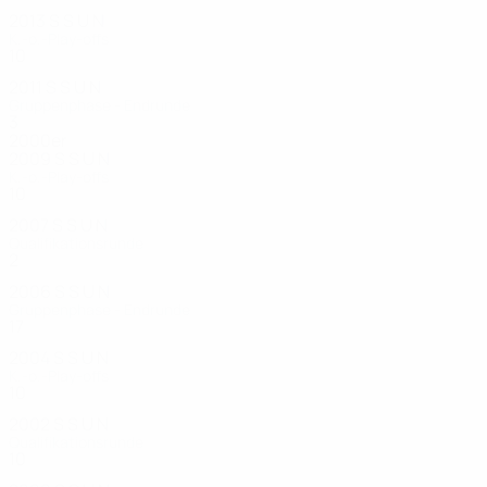
2013
S
S
U
N
K.-o.-Play-offs
10
4
4
2
2011
S
S
U
N
Gruppenphase - Endrunde
3
1
0
2
2000er
2009
S
S
U
N
K.-o.-Play-offs
10
5
1
4
2007
S
S
U
N
Qualifikationsrunde
2
1
0
1
2006
S
S
U
N
Gruppenphase - Endrunde
17
11
4
2
2004
S
S
U
N
K.-o.-Play-offs
10
6
3
1
2002
S
S
U
N
Qualifikationsrunde
10
4
3
3