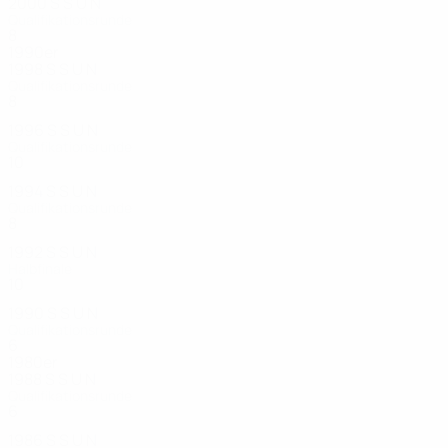
2000
S
S
U
N
Qualifikationsrunde
8
3
1
4
1990er
1998
S
S
U
N
Qualifikationsrunde
8
5
1
2
1996
S
S
U
N
Qualifikationsrunde
10
6
1
3
1994
S
S
U
N
Qualifikationsrunde
8
4
0
4
1992
S
S
U
N
Halbfinale
10
5
3
2
1990
S
S
U
N
Qualifikationsrunde
6
2
1
3
1980er
1988
S
S
U
N
Qualifikationsrunde
6
2
2
2
1986
S
S
U
N