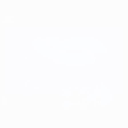
Direkt
zum
Hauptinhalt
UEFA-U21-Europameisterschaft