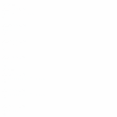
2020er
2027
S
S
U
N
Qualifikationsrunde
8
3
1
1
2025
S
S
U
N
Viertelfinale
12
7
3
2
2023
S
S
U
N
K.-o.-Play-offs
10
5
3
2
2021
S
S
U
N
Viertelfinale
14
11
3
0
2010er
2019
S
S
U
N
Gruppenphase - Endrunde
13
9
2
2
2017
S
S
U
N
Gruppenphase - Endrunde
13
10
1
2
2015
S
S
U
N
Halbfinale
16
10
4
2