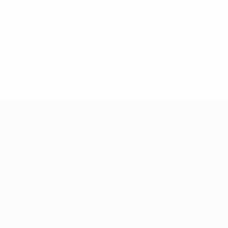
2000
S
S
U
N
Qualifikationsrunde
10
2
3
5
1990er
1998
S
S
U
N
Qualifikationsrunde
10
2
2
6
1996
S
S
U
N
Qualifikationsrunde
8
0
2
6
UEFA-U21-Europameisterscha
Spiele
News
Gruppen
Geschichte
Video
Über
Stat.
Shop
Teams