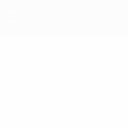
Der Name UEFA, das UEFA-Logo und alle Marken von UEFA-
Wettbewerben sind geschützte Marken und/oder von der UEFA
urheberrechtlich geschützt. Sie dürfen nicht für kommerzielle
Zwecke verwendet werden. Mit der Verwendung von UEFA.com
erklären Sie sich mit den Nutzungsbedingungen und der
Datenschutzpolitik für die Website einverstanden.