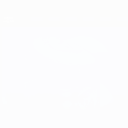
Direkt
zum
Hauptinhalt
UEFA-U21-Europameisterschaft