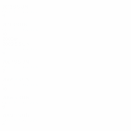
2013
S
S
U
N
Qualifikationsrunde
8
0
2
6
2011
S
S
U
N
Qualifikationsrunde
10
4
1
5
2000er
2009
S
S
U
N
Qualifikationsrunde
8
3
2
3
2007
S
S
U
N
Qualifikationsrunde
2
0
0
2
2006
S
S
U
N
Qualifikationsrunde
10
3
3
4
2004
S
S
U
N
Qualifikationsrunde
8
3
0
5
2002
S
S
U
N
Qualifikationsrunde
6
0
1
5