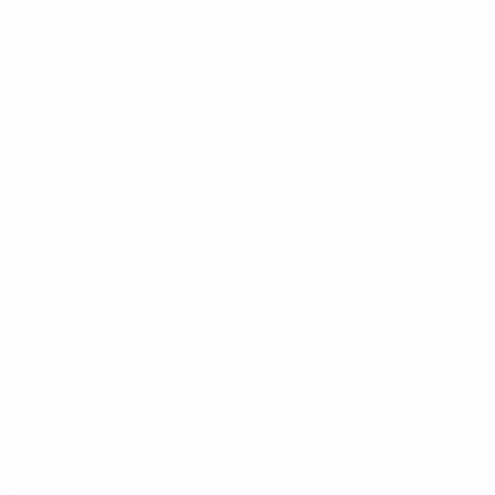
2020er
2027
S
S
U
N
Qualifikationsrunde
10
1
2
4
2025
S
S
U
N
Qualifikationsrunde
10
3
2
5
2023
S
S
U
N
Qualifikationsrunde
10
2
1
7
2021
S
S
U
N
Qualifikationsrunde
10
0
4
6
2010er
2019
S
S
U
N
Qualifikationsrunde
10
0
4
6
2017
S
S
U
N
Qualifikationsrunde
10
2
3
5
2015
S
S
U
N
Qualifikationsrunde
8
2
0
6