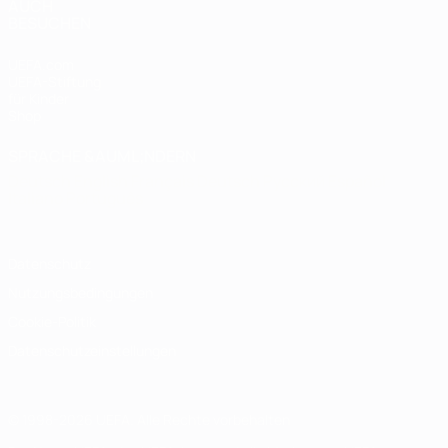
AUCH
BESUCHEN
UEFA.com
UEFA-Stiftung
für Kinder
Shop
SPRACHE &AUML;NDERN
Deutsch
English
Français
Deutsch
Русский
Español
Italiano
Português
Datenschutz
Nutzungsbedingungen
Cookie-Politik
Datenschutzeinstellungen
© 1998-2026 UEFA. Alle Rechte vorbehalten