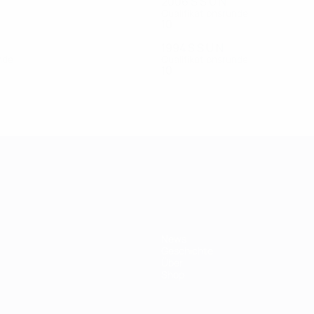
2006
S
S
U
N
Qualifikationsrunde
10
0
0
10
1994
S
S
U
N
nde
Qualifikationsrunde
10
0
0
10
ft
News
Geschichte
Über
Shop