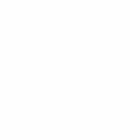
19
19
Dolcini
D'Addario
2021
S
S
U
N
Qualifikationsrunde
10
0
0
10
2013
S
S
U
N
Qualifikationsrunde
10
0
1
9