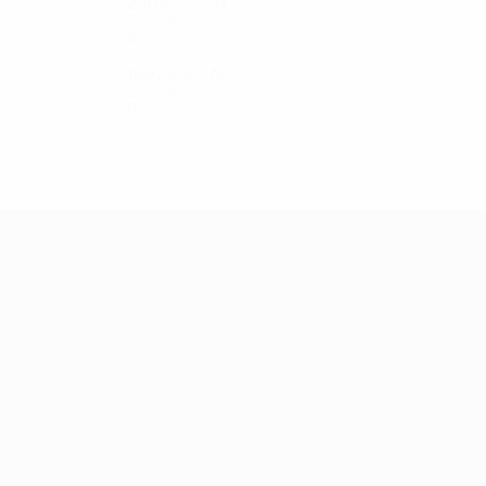
2004
S
S
U
N
Qualifikationsrunde
8
1
0
7
1992
S
S
U
N
Qualifikationsrunde
6
0
0
6