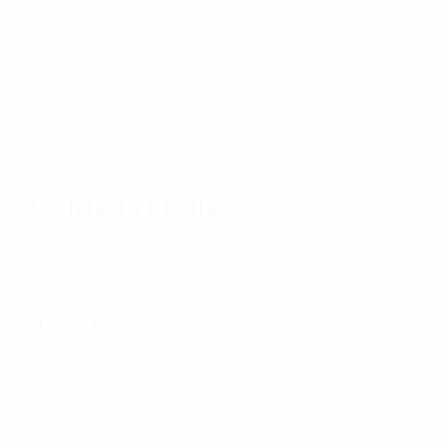
25
22
Pancotti
Bernardi
Absolvierte Spiele
2020er
2027
S
S
U
N
2025
S
S
U
N
Qualifikationsrunde
Qualifikationsru
10
0
0
7
10
0
0
10
2010er
2019
S
S
U
N
2017
S
S
U
N
Qualifikationsrunde
Qualifikationsru
10
0
0
10
10
0
1
9
2011
S
S
U
N
Qualifikationsrunde
8
0
0
8
2000er