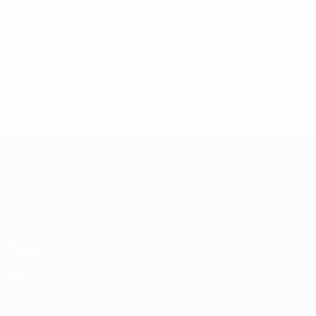
2009
S
S
U
N
2007
S
S
U
N
Qualifikationsrunde
Vorrunde
8
0
0
8
2
0
0
2
1990er
1998
S
S
U
N
1996
S
S
U
N
Qualifikationsrunde
Qualifikationsru
8
0
0
8
8
0
0
8
1990
S
S
U
N
Qualifikationsrunde
4
0
0
4
UEFA-U21-Europameisterscha
Spiele
Gruppen
Video
Stat.
Teams