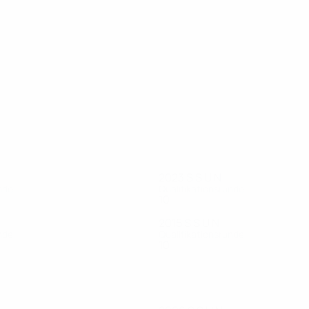
20
20
Golinucci
Ma. Battistini
2023
S
S
U
N
nde
Qualifikationsrunde
10
0
1
9
2015
S
S
U
N
nde
Qualifikationsrunde
10
1
1
8