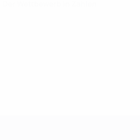
Der Wettbewerb in Zahlen
Wichtige Statistiken
Toptorschützen
Mei
Tore
Iversen
Gou
30
3
5
Absolvierte Spiele
Liberopoulos
Dermi
28
3
5
Heskey
Mavro
2
5
Mehr
UEFA-U21-Europameisterscha