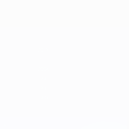
Alle
1992
1990
1988
1986
1984
1982
1980
1978
anzeigen
2019
2011
2004
1996
1988
1980