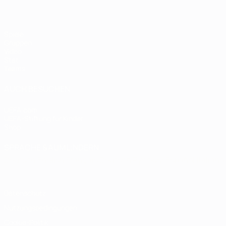
Spiele
Gruppen
Video
Stat.
Teams
AUCH BESUCHEN
UEFA.com
UEFA-Stiftung für Kinder
Shop
SPRACHE &AUML;NDERN
Deutsch
English
Français
Deutsch
Русский
Español
Italiano
Datenschutz
Nutzungsbedingungen
Cookie-Politik