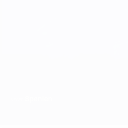
Spanien
SIEGER
Überblick
Spiele
Gruppen
Statistiken
Mannschaften