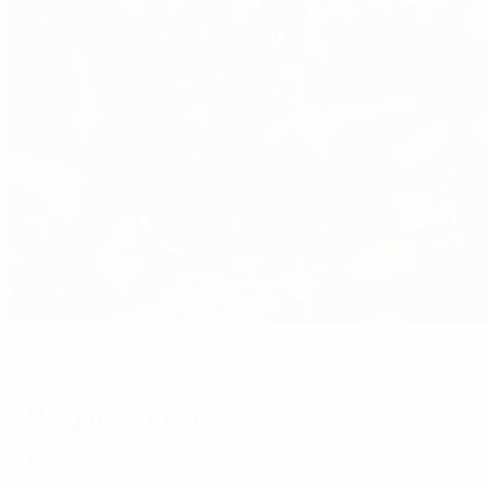
Unser Tipp
U21-EURO 1998: Iván Pérez lässt Spanien jubel
Weg ins Finale
Finale