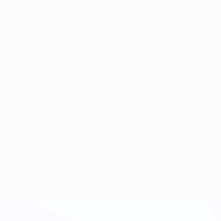
2011
2009
2007
2006
2004
2002
2000
1998
1996
1994
2021
2013
2006
1998
1990
1982