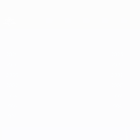
Direkt
zum
Hauptinhalt
UEFA-U21-Europameisterschaft
2025
2023
2021
2019
2017
2015
2013
2025
2023
2017
2015
2009
2007
2002
2000
1994
1992
1986
1984
1978