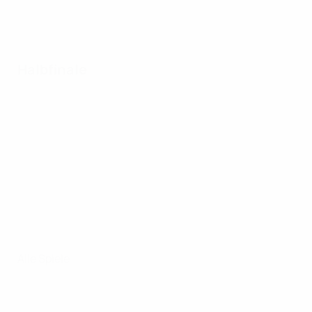
Halbfinale
Alle Spiele