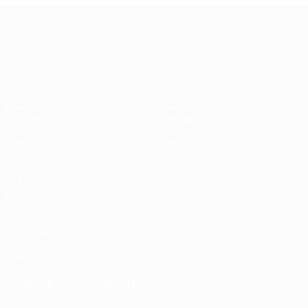
UEFA-U21-Europameisterscha
Spiele
News
Gruppen
Geschichte
Video
Über
Stat.
Shop
Teams
AUCH
BESUCHEN
UEFA.com
UEFA-Stiftung
für Kinder
Shop
SPRACHE &AUML;NDERN
Deutsch
English
Français
Deutsch
Русский
Español