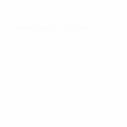
Der Wettbewerb in Zahlen
Wichtige
Toptorschützen
Meiste
Statistiken
Einsätze
Huntelaar
4
Tore
Aissati
34
5
Kahlenberg
3
Absolvierte Spiele
Fomin
30
5
Hofs
3
Romanchuk
5
Mehr zeigen