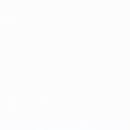
Direkt
zum
Hauptinhalt
UEFA-U21-Europameisterschaft
2025
2023
2021
2019
2017
2015
2013
2011
2009
2
2025
2023
2021
2019
2017
2015
2013
2011
2009
2007
2006
2004
2002
2000
1998
1996
1994
1992
1990
1988
1986
1984
1982
1980
1978