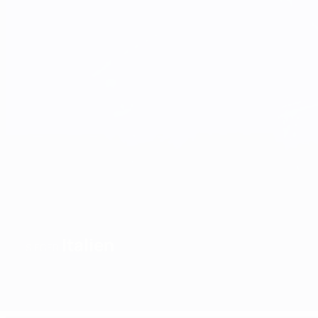
Italien
SIEGER
Überblick
Spiele
Gruppen
Statistiken
Mannschaften