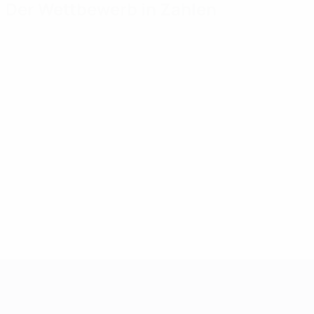
Der Wettbewerb in Zahlen
Wichtige Statistiken
Toptorschützen
Mei
Tore
Pirlo
Amay
40
3
4
Absolvierte Spiele
Došek
Cirillo
28
2
4
Baronio
Leran
2
4
Mehr
UEFA-U21-Europameisterscha