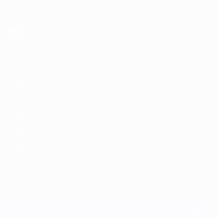
Direkt
zum
Hauptinhalt
UEFA-U21-Europameisterschaft
2025
2023
2021
2019
2017
2015
2013
2025
2023
2017
2015
2009
2007
2002
2000
1994
1992
1986
1984
1978