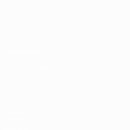
Spiele
Gruppen
Video
Stat.
Teams
AUCH BESUCHEN
UEFA.com
UEFA-Stiftung für Kinder
Shop
SPRACHE &AUML;NDERN
Deutsch
English
Français
Deutsch
Русский
Español
Italiano
Datenschutz
Nutzungsbedingungen
Cookie-Politik