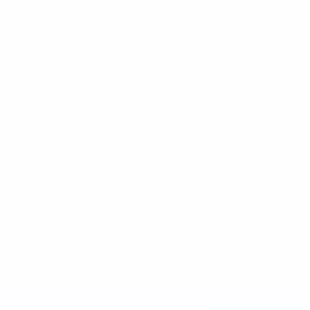
Alle
1992
1990
1988
1986
1984
1982
1980
1978
anzeigen
2019
2011
2004
1996
1988
1980