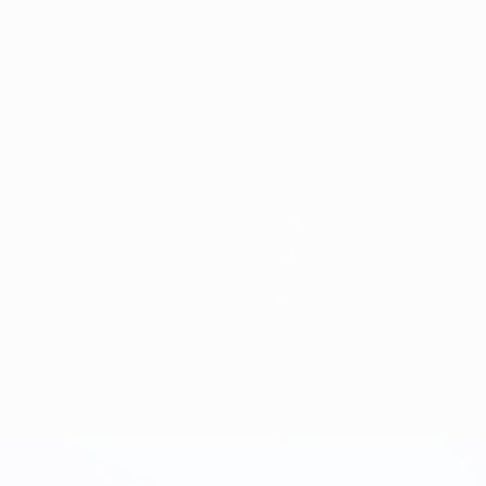
2011
2009
2007
2006
2004
2002
2000
1998
1996
1994
2021
2013
2006
1998
1990
1982