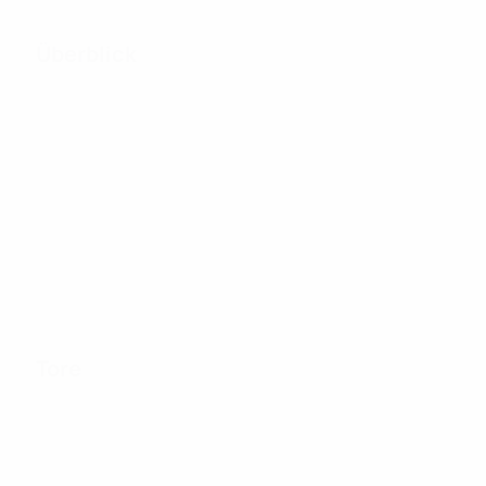
Überblick
28
Absolvierte Spiele
8
47
Teams bei der
Inklusive
Endrunde
Qualifikation
Tore
40
Tore gesamt