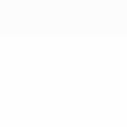
Der Name UEFA, das UEFA-Logo und alle Marken von UEFA-
Wettbewerben sind geschützte Marken und/oder von der UEFA
urheberrechtlich geschützt. Sie dürfen nicht für kommerzielle
Zwecke verwendet werden. Mit der Verwendung von UEFA.com
erklären Sie sich mit den Nutzungsbedingungen und der
Datenschutzpolitik für die Website einverstanden.