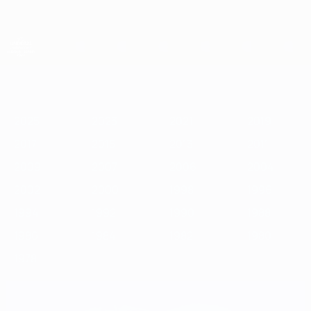
Direkt
zum
Hauptinhalt
UEFA-U21-Europameisterschaft
2025
2023
2021
2019
2017
2015
2013
2011
2009
2
2025
2023
2021
2019
2017
2015
2013
2011
2009
2007
2006
2004
2002
2000
1998
1996
1994
1992
1990
1988
1986
1984
1982
1980
1978