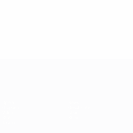
2
2
2
Jarolím
2
Jarolím
Tschechien
Tschechien
2
2
2
Tudor
2
Tudor
Kroatien
Kroatien
2
2
Vollständiges
Vollständiges
Ranking
Ranking
UEFA-U21-Europameisterscha
Spiele
News
Gruppen
Geschichte
Video
Über
Stat.
Shop
Teams