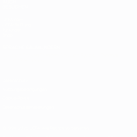
AUCH
BESUCHEN
UEFA.com
UEFA-Stiftung
für Kinder
Shop
SPRACHE &AUML;NDERN
Deutsch
English
Français
Deutsch
Русский
Español
Italiano
Português
Datenschutz
Nutzungsbedingungen
Cookie-Politik
Datenschutzeinstellungen
© 1998-2026 UEFA. Alle Rechte vorbehalten