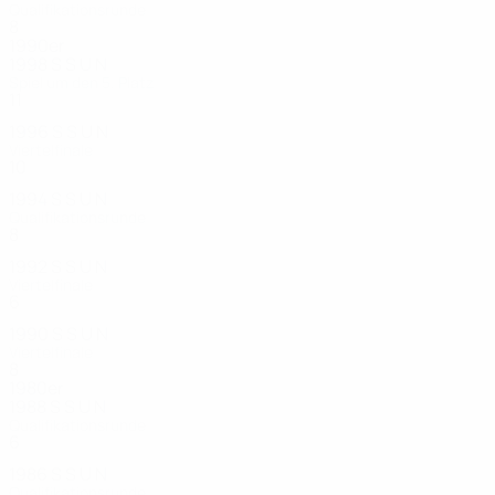
Qualifikationsrunde
8
4
1
3
1990er
1998
S
S
U
N
Spiel um den 5. Platz
11
8
2
1
1996
S
S
U
N
Viertelfinale
10
6
2
2
1994
S
S
U
N
Qualifikationsrunde
8
5
0
3
1992
S
S
U
N
Viertelfinale
6
4
1
1
1990
S
S
U
N
Viertelfinale
8
4
3
1
1980er
1988
S
S
U
N
Qualifikationsrunde
6
3
0
3
1986
S
S
U
N
Qualifikationsrunde