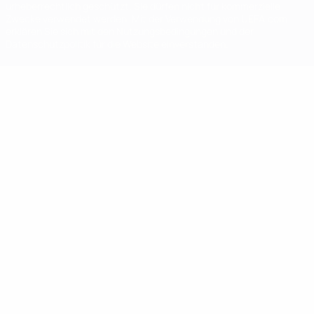
urheberrechtlich geschützt. Sie dürfen nicht für kommerzielle
Zwecke verwendet werden. Mit der Verwendung von UEFA.com
erklären Sie sich mit den Nutzungsbedingungen und der
Datenschutzpolitik für die Website einverstanden.