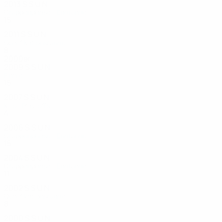
2013
S
S
U
N
Gruppenphase - Endrunde
15
11
2
2
2011
S
S
U
N
Qualifikationsrunde
8
3
3
2
2000er
2009
S
S
U
N
Finale
15
9
5
1
2007
S
S
U
N
K.-o.-Play-offs
4
2
0
2
2006
S
S
U
N
Gruppenphase - Endrunde
15
10
3
2
2004
S
S
U
N
Gruppenphase - Endrunde
11
6
2
3
2002
S
S
U
N
Qualifikationsrunde
8
5
1
2
2000
S
S
U
N