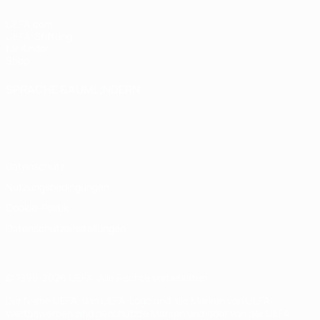
UEFA.com
UEFA-Stiftung
für Kinder
Shop
SPRACHE &AUML;NDERN
Deutsch
English
Français
Deutsch
Русский
Español
Italiano
Português
Datenschutz
Nutzungsbedingungen
Cookie-Politik
Datenschutzeinstellungen
© 1998-2026 UEFA. Alle Rechte vorbehalten
Der Name UEFA, das UEFA-Logo und alle Marken von UEFA-
Wettbewerben sind geschützte Marken und/oder von der UEFA