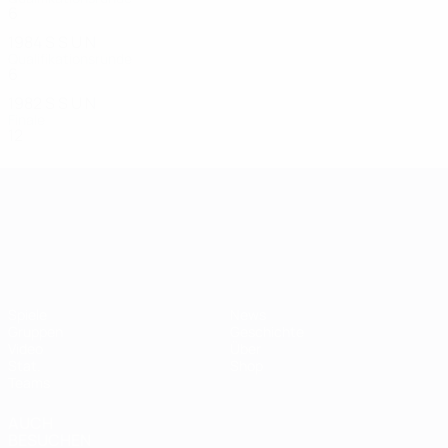
6
3
1
2
1984
S
S
U
N
Qualifikationsrunde
6
3
3
0
1982
S
S
U
N
Finale
12
9
0
3
UEFA-U21-Europameisterscha
Spiele
News
Gruppen
Geschichte
Video
Über
Stat.
Shop
Teams
AUCH
BESUCHEN