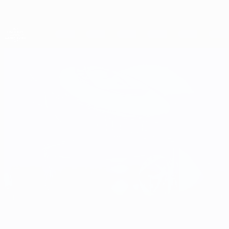
Direkt
zum
Hauptinhalt
UEFA-U21-Europameisterschaft