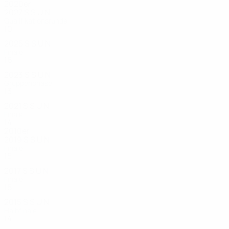
2020er
2027
S
S
U
N
Qualifikationsrunde
10
6
0
1
2025
S
S
U
N
Finale
16
13
2
1
2023
S
S
U
N
Gruppenphase
13
9
1
3
2021
S
S
U
N
Finale
14
9
3
2
2010er
2019
S
S
U
N
Finale
15
11
2
2
2017
S
S
U
N
Finale
15
13
1
1
2015
S
S
U
N
Halbfinale
14
9
4
1