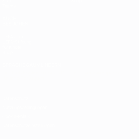
Stat.
Shop
Teams
AUCH
BESUCHEN
UEFA.com
UEFA-Stiftung
für Kinder
Shop
SPRACHE &AUML;NDERN
Deutsch
English
Français
Deutsch
Русский
Español
Italiano
Português
Datenschutz
Nutzungsbedingungen
Cookie-Politik
Datenschutzeinstellungen