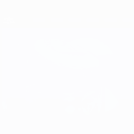
Direkt
zum
Hauptinhalt
UEFA-U21-Europameisterschaft