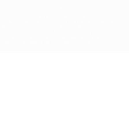
© 1998-2026 UEFA. Alle Rechte vorbehalten
Der Name UEFA, das UEFA-Logo und alle Marken von UEFA-
Wettbewerben sind geschützte Marken und/oder von der UEFA
urheberrechtlich geschützt. Sie dürfen nicht für kommerzielle
Zwecke verwendet werden. Mit der Verwendung von UEFA.com
erklären Sie sich mit den Nutzungsbedingungen und der
Datenschutzpolitik für die Website einverstanden.