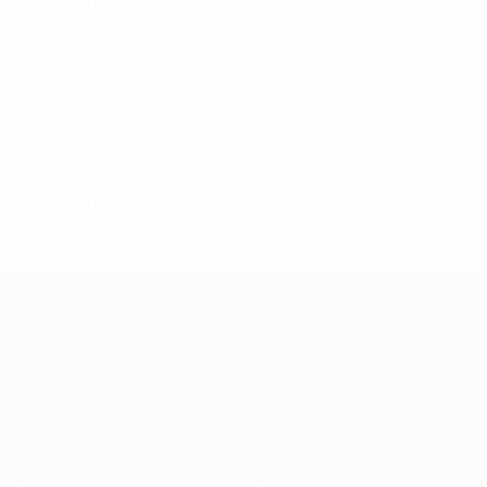
1986
S
S
U
N
Qualifikationsrunde
6
0
2
4
1984
S
S
U
N
Qualifikationsrunde
6
0
0
6
1982
S
S
U
N
Qualifikationsrunde
4
1
0
3
1980
S
S
U
N
Qualifikationsrunde
4
0
2
2
UEFA-U21-Europameisterscha
Spiele
News
Gruppen
Geschichte
Video
Über