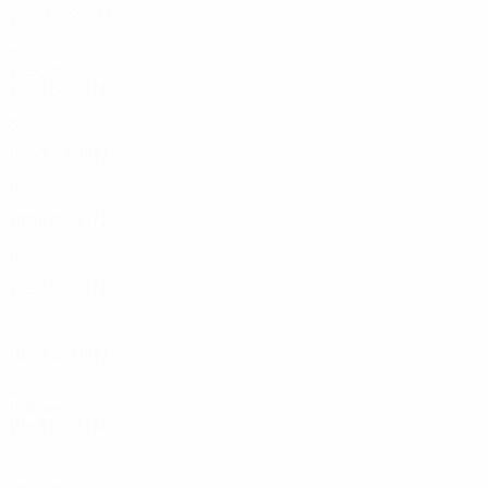
2000
S
S
U
N
Qualifikationsrunde
8
1
3
4
1990er
1998
S
S
U
N
Qualifikationsrunde
8
3
1
4
1996
S
S
U
N
Qualifikationsrunde
10
3
1
6
1994
S
S
U
N
Qualifikationsrunde
8
0
0
8
1992
S
S
U
N
Qualifikationsrunde
6
1
1
4
1990
S
S
U
N
Qualifikationsrunde
4
0
1
3
1980er
1988
S
S
U
N
Qualifikationsrunde
6
1
0
5