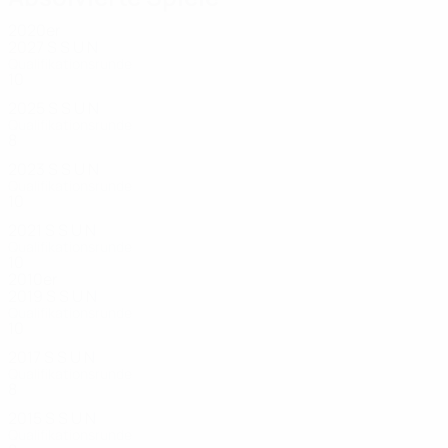
2020er
2027
S
S
U
N
Qualifikationsrunde
10
1
0
6
2025
S
S
U
N
Qualifikationsrunde
8
1
2
5
2023
S
S
U
N
Qualifikationsrunde
10
3
2
5
2021
S
S
U
N
Qualifikationsrunde
10
2
1
6
2010er
2019
S
S
U
N
Qualifikationsrunde
10
2
1
7
2017
S
S
U
N
Qualifikationsrunde
8
1
1
6
2015
S
S
U
N
Qualifikationsrunde