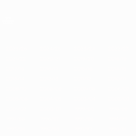
Direkt
zum
Hauptinhalt
UEFA Europa League Offiziell
Erhalten
Live-Ergebnisse &amp; Statistiken
UEFA Europa League
Im
2025/26
2024/25
2023/24
2022/23
2021/22
2020/
Fokus
2025/26
2024/25
2023/24
2022/23
2021/22
2020/21
2019/20
2018/19
2017/18
2016/17
2015/16
2014/15
2013/14
2012/13
2011/12
2010/11
2009/10
2008/09
2007/08
2006/07
2005/06
2004/05
2003/04
2002/03
2001/02
2000/01
1999/00
1998/99
1997/98
1996/97
1995/96
1994/95
1993/94
1992/93
1991/92
1990/91