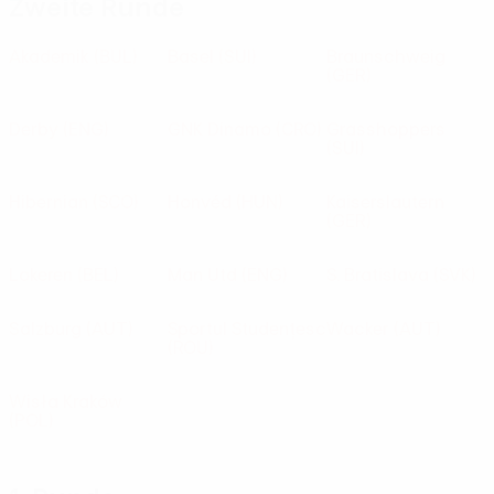
Zweite Runde
Akademik
(BUL)
Basel
(SUI)
Braunschweig
(GER)
Derby
(ENG)
GNK Dinamo
(CRO)
Grasshoppers
(SUI)
Hibernian
(SCO)
Honvéd
(HUN)
Kaiserslautern
(GER)
Lokeren
(BEL)
Man Utd
(ENG)
S. Bratislava
(SVK)
Salzburg
(AUT)
Sportul Studenţesc
Wacker
(AUT)
(ROU)
Wisła Kraków
(POL)