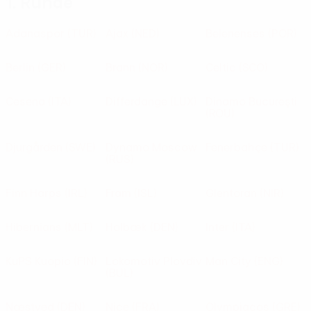
1. Runde
Adanaspor
(TUR)
Ajax
(NED)
Belenenses
(POR)
Berlin
(GER)
Brann
(NOR)
Celtic
(SCO)
Cesena
(ITA)
Differdange
(LUX)
Dinamo Bucureşti
(ROU)
Djurgården
(SWE)
Dynamo Moscow
Fenerbahçe
(TUR)
(RUS)
Finn Harps
(IRL)
Fram
(ISL)
Glentoran
(NIR)
Hibernians
(MLT)
Holbæk
(DEN)
Inter
(ITA)
KuPS Kuopio
(FIN)
Lokomotiv Plovdiv
Man City
(ENG)
(BUL)
Næstved
(DEN)
Nice
(FRA)
Olympiacos
(GRE)