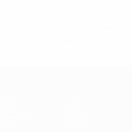
Paralimni
(CYP)
Porto
(POR)
Slavia Praha
(CZE)
Sochaux
(FRA)
Start
(NOR)
Tîrgu Mureş
(ROU)
Tychy
(POL)
Újpest
(HUN)
UEFA Europa League
Spiele
Teams
UEFA.tv
News
Auslosungen
Geschichte
Gaming
Über
Stat.
Shop (Klubs)