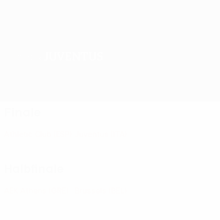
Juventus
SIEGER
Überblick
Spiele
Gruppen
Statistiken
Vereine
Finale
Athletic Club
(ESP)
Juventus
(ITA)
Halbfinale
AEK Athens
(GRE)
Brussels
(BEL)