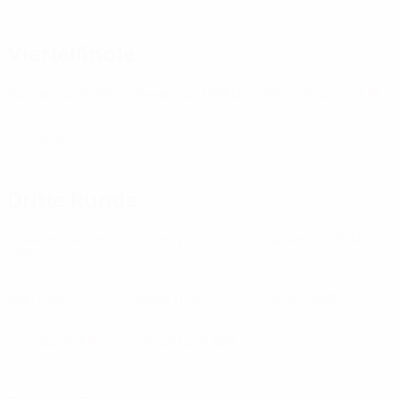
Viertelfinale
Barcelona
(ESP)
Feyenoord
(NED)
Magdeburg
(GER)
QPR
(ENG)
Dritte Runde
Crvena Zvezda
Espanyol
(ESP)
Fehérvár
(HUN)
(SRB)
Köln
(GER)
Milan
(ITA)
Öster
(SWE)
Schalke
(GER)
Shakhtar
(UKR)