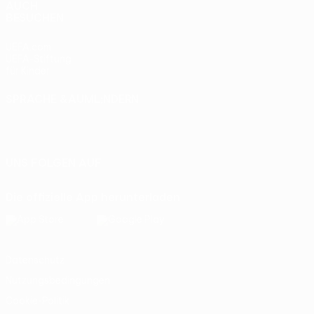
AUCH
BESUCHEN
UEFA.com
UEFA-Stiftung
für Kinder
SPRACHE &AUML;NDERN
Deutsch
English
Français
Deutsch
Русский
Español
Italiano
Português
UNS FOLGEN AUF
Die offizielle App herunterladen
Datenschutz
Nutzungsbedingungen
Cookie-Politik