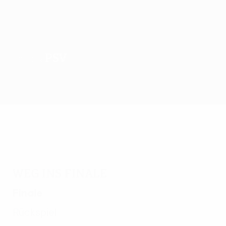
PSV
SIEGER
Überblick
Spiele
Gruppen
Statistiken
Vereine
Weg ins Finale
Finale
Rückspiel