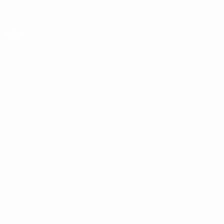
Direkt
zum
Hauptinhalt
UEFA Europa League Offiziell
Erhalten
Live-Ergebnisse &amp; Statistiken
UEFA Europa League
Im
2025/26
2024/25
2023/24
2022/23
2021/22
2020/
Fokus
2025/26
2024/25
2023/24
2022/23
2021/22
2020/21
2019/20
2018/19
2017/18
2016/17
2015/16
2014/15
2013/14
2012/13
2011/12
2010/11
2009/10
2008/09
2007/08
2006/07
2005/06
2004/05
2003/04
2002/03
2001/02
2000/01
1999/00
1998/99
1997/98
1996/97
1995/96
1994/95
1993/94
1992/93
1991/92
1990/91