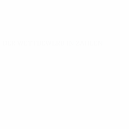
Der Wettbewerb in Zahlen
Wichtige
Toptorschützen
Meiste
Statistiken
Einsätze
Deijkers
8
Tore
Cazes
423
12
Ponte
8
Absolvierte Spiele
Papi
252
12
Papi
7
Deijkers
12