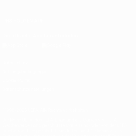
Deutsch
English
Français
Deutsch
Русский
Español
Italiano
Português
UNS FOLGEN AUF
Die offizielle App herunterladen
Datenschutz
Nutzungsbedingungen
Cookie-Politik
Datenschutzeinstellungen
© 1998-2026 UEFA. Alle Rechte vorbehalten
Der Name UEFA, das UEFA-Logo und alle Marken von UEFA-
Wettbewerben sind geschützte Marken und/oder von der UEFA
urheberrechtlich geschützt. Sie dürfen nicht für kommerzielle