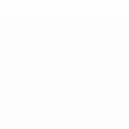
UEFA Europa League
Spiele
Teams
UEFA.tv
News
Auslosungen
Geschichte
Gaming
Über
Stat.
Shop (Klubs)
AUCH
BESUCHEN
UEFA.com
UEFA-Stiftung
für Kinder
SPRACHE &AUML;NDERN