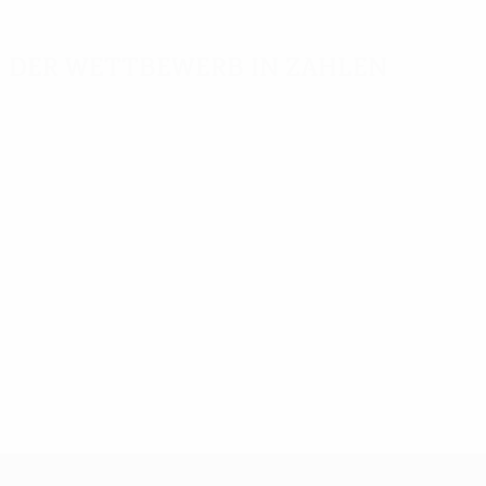
Der Wettbewerb in Zahlen
Wichtige
Toptorschützen
Meiste
Statistiken
Einsätze
Nilsson
9
Tore
Karlsson
389
12
Martens
5
Absolvierte Spiele
Svensson
252
12
Kouis
5
Nilsson
12
UEFA Europa League