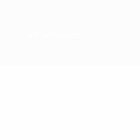
IFK Göteborg
SIEGER
Überblick
Spiele
Gruppen
Statistiken
Vereine
Das Beste der Saison