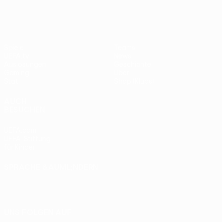
Spiele
Teams
UEFA.tv
News
Auslosungen
Geschichte
Gaming
Über
Stat.
Shop (Klubs)
AUCH
BESUCHEN
UEFA.com
UEFA-Stiftung
für Kinder
SPRACHE &AUML;NDERN
Deutsch
English
Français
Deutsch
Русский
Español
Italiano
Português
UNS FOLGEN AUF