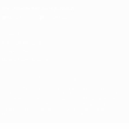
Die offizielle App herunterladen
Datenschutz
Nutzungsbedingungen
Cookie-Politik
Datenschutzeinstellungen
© 1998-2026 UEFA. Alle Rechte vorbehalten
Der Name UEFA, das UEFA-Logo und alle Marken von UEFA-
Wettbewerben sind geschützte Marken und/oder von der UEFA
urheberrechtlich geschützt. Sie dürfen nicht für kommerzielle
Zwecke verwendet werden. Mit der Verwendung von UEFA.com
erklären Sie sich mit den Nutzungsbedingungen und der
Datenschutzpolitik für die Website einverstanden.