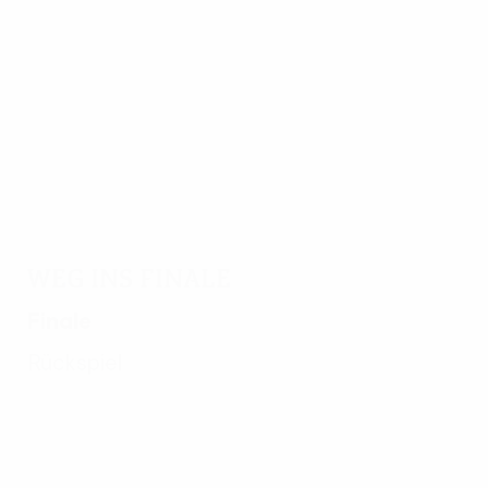
01.06.1982
Göteborg feiert Eriksson
Weg ins Finale
Finale
Rückspiel