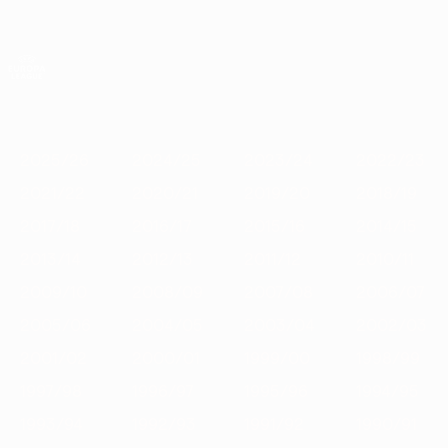
Direkt
zum
Hauptinhalt
UEFA Europa League Offiziell
Erhalten
Live-Ergebnisse &amp; Statistiken
UEFA Europa League
Im
2025/26
2024/25
2023/24
2022/23
2021/22
2020/
Fokus
2025/26
2024/25
2023/24
2022/23
2021/22
2020/21
2019/20
2018/19
2017/18
2016/17
2015/16
2014/15
2013/14
2012/13
2011/12
2010/11
2009/10
2008/09
2007/08
2006/07
2005/06
2004/05
2003/04
2002/03
2001/02
2000/01
1999/00
1998/99
1997/98
1996/97
1995/96
1994/95
1993/94
1992/93
1991/92
1990/91