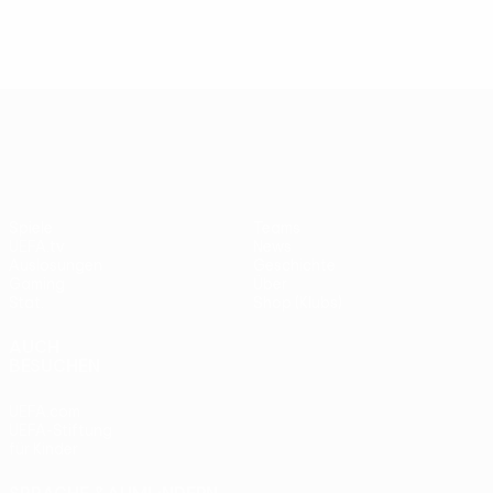
UEFA Europa League
Spiele
Teams
UEFA.tv
News
Auslosungen
Geschichte
Gaming
Über
Stat.
Shop (Klubs)
AUCH
BESUCHEN
UEFA.com
UEFA-Stiftung
für Kinder