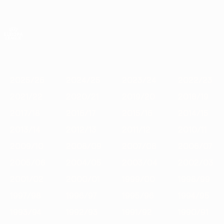
Direkt
zum
Hauptinhalt
UEFA Europa League Offiziell
Erhalten
Live-Ergebnisse &amp; Statistiken
UEFA Europa League
Im
2025/26
2024/25
2023/24
2022/23
2021/22
2020/
Fokus
2025/26
2024/25
2023/24
2022/23
2021/22
2020/21
2019/20
2018/19
2017/18
2016/17
2015/16
2014/15
2013/14
2012/13
2011/12
2010/11
2009/10
2008/09
2007/08
2006/07
2005/06
2004/05
2003/04
2002/03
2001/02
2000/01
1999/00
1998/99
1997/98
1996/97
1995/96
1994/95
1993/94
1992/93
1991/92
1990/91