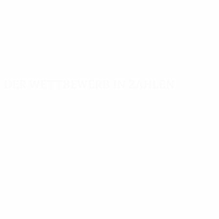
Der Wettbewerb in Zahlen
Wichtige
Toptorschützen
Meiste
Statistiken
Einsätze
Boniface
6
Tore
Cristante
381
15
Rashford
6
Absolvierte Spiele
Rui Patrício
237
14
Giménez
5
Mancini
14