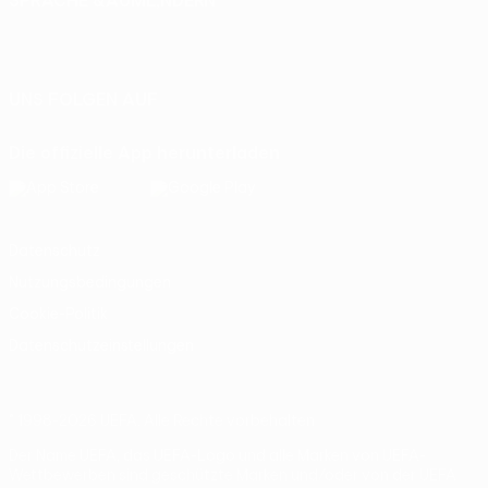
SPRACHE &AUML;NDERN
Deutsch
English
Français
Deutsch
Русский
Español
Italiano
Português
UNS FOLGEN AUF
Die offizielle App herunterladen
Datenschutz
Nutzungsbedingungen
Cookie-Politik
Datenschutzeinstellungen
© 1998-2026 UEFA. Alle Rechte vorbehalten
Der Name UEFA, das UEFA-Logo und alle Marken von UEFA-
Wettbewerben sind geschützte Marken und/oder von der UEFA