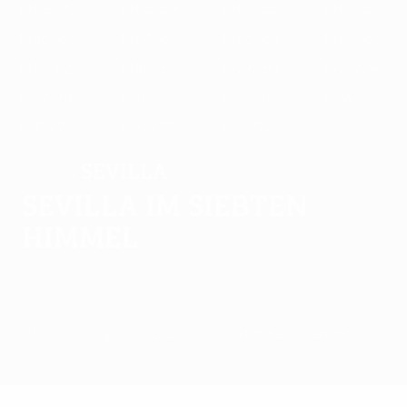
1989/90
1988/89
1987/88
1986/87
1985/86
1984/85
1983/84
1982/83
1981/82
1980/81
1979/80
1978/79
1977/78
1976/77
1975/76
1974/75
1973/74
1972/73
1971/72
Sevilla
SIEGER
Sevilla im siebten
Himmel
Überblick
Spiele
Gruppen
Statistiken
Vereine