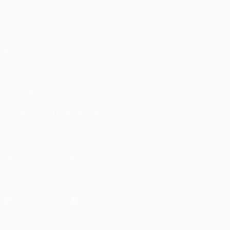
Auslosungen
Geschichte
Gaming
Über
Stat.
Shop (Klubs)
AUCH
BESUCHEN
UEFA.com
UEFA-Stiftung
für Kinder
SPRACHE &AUML;NDERN
Deutsch
English
Français
Deutsch
Русский
Español
Italiano
Português
UNS FOLGEN AUF
Die offizielle App herunterladen