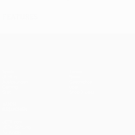
Features
UEFA Europa League
Spiele
Teams
UEFA.tv
News
Auslosungen
Geschichte
Gaming
Über
Stat.
Shop (Klubs)
AUCH
BESUCHEN
UEFA.com
UEFA-Stiftung
für Kinder