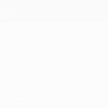
Direkt
zum
Hauptinhalt
UEFA Europa League Offiziell
Erhalten
Live-Ergebnisse &amp; Statistiken
UEFA Europa League
Union SG
R. Union Saint-Gilloise UEFA Europa League 2026/27
BEL
Union SG spielt in der laufenden Saison nicht
in der UEFA Europa League