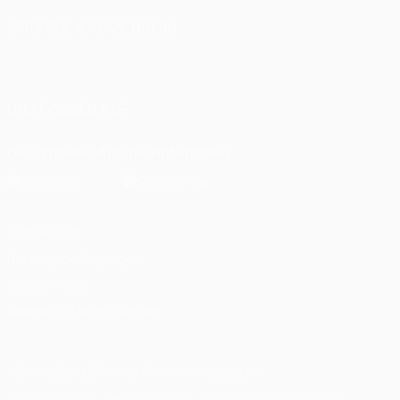
SPRACHE &AUML;NDERN
Deutsch
English
Français
Deutsch
Русский
Español
Italiano
Português
UNS FOLGEN AUF
Die offizielle App herunterladen
Datenschutz
Nutzungsbedingungen
Cookie-Politik
Datenschutzeinstellungen
© 1998-2026 UEFA. Alle Rechte vorbehalten