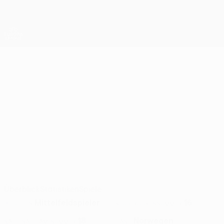
Direkt
zum
Hauptinhalt
UEFA Europa League Offiziell
Erhalten
Live-Ergebnisse &amp; Statistiken
UEFA Europa League
KRISTOFFER
Kristoffer Zachariassen Stat. 2026/27
ZACHARIASSEN
Ferencváros
Norwegen
Überblick
Statistiken
Spiele
Mittelfeldspieler
16
POSITION
KLUB-RÜCKENNUMMER
18
Norwegen
NATIONALTEAM-NUMMER
LAND