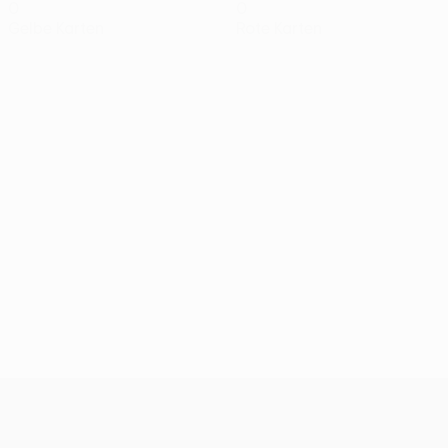
0
0
Gelbe Karten
Rote Karten
UEFA Europa League