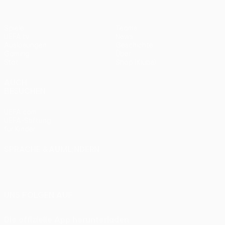
Spiele
Teams
UEFA.tv
News
Auslosungen
Geschichte
Gaming
Über
Stat.
Shop (Klubs)
AUCH
BESUCHEN
UEFA.com
UEFA-Stiftung
für Kinder
SPRACHE &AUML;NDERN
Deutsch
English
Français
Deutsch
Русский
Español
Italiano
Português
UNS FOLGEN AUF
Die offizielle App herunterladen