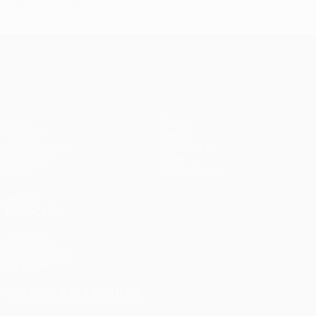
UEFA Europa League
Spiele
Teams
UEFA.tv
News
Auslosungen
Geschichte
Gaming
Über
Stat.
Shop (Klubs)
AUCH
BESUCHEN
UEFA.com
UEFA-Stiftung
für Kinder
SPRACHE &AUML;NDERN
Deutsch
English
Français
Deutsch
Русский
Español