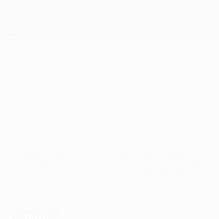
Direkt
zum
Hauptinhalt
UEFA Europa League Offiziell
Erhalten
Live-Ergebnisse &amp; Statistiken
UEFA Europa League
1
Bayer 04 Leverkusen UEFA Europa League 2026/27
Leverkusen
GER
Überblick
Spiele
Tabelle
Statistiken
Kader
Nationale
Meisterschaft
Features