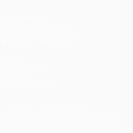
Italiano
Português
UNS FOLGEN AUF
Die offizielle App herunterladen
Datenschutz
Nutzungsbedingungen
Cookie-Politik
Datenschutzeinstellungen
© 1998-2026 UEFA. Alle Rechte vorbehalten
Der Name UEFA, das UEFA-Logo und alle Marken von UEFA-
Wettbewerben sind geschützte Marken und/oder von der UEFA
urheberrechtlich geschützt. Sie dürfen nicht für kommerzielle
Zwecke verwendet werden. Mit der Verwendung von UEFA.com