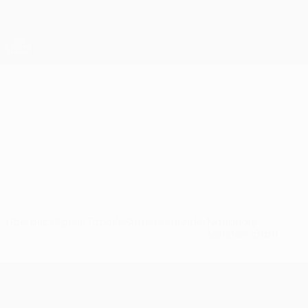
Direkt
zum
Hauptinhalt
UEFA Europa League Offiziell
Erhalten
Live-Ergebnisse &amp; Statistiken
UEFA Europa League
1
Bayer 04 Leverkusen UEFA Europa League 2026/27
Leverkusen
GER
Überblick
Spiele
Tabelle
Statistiken
Kader
Nationale
Meisterschaft
UEFA Europa League