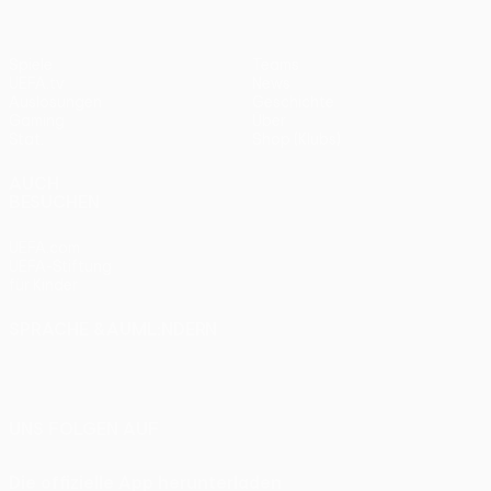
Spiele
Teams
UEFA.tv
News
Auslosungen
Geschichte
Gaming
Über
Stat.
Shop (Klubs)
AUCH
BESUCHEN
UEFA.com
UEFA-Stiftung
für Kinder
SPRACHE &AUML;NDERN
Deutsch
English
Français
Deutsch
Русский
Español
Italiano
Português
UNS FOLGEN AUF
Die offizielle App herunterladen