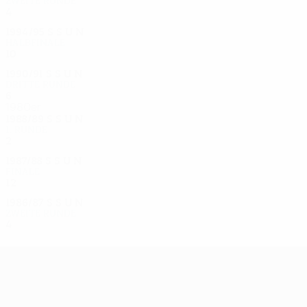
Zweite Runde
4
1
2
1
1994/95
S
S
U
N
Halbfinale
10
6
2
2
1990/91
S
S
U
N
Dritte Runde
6
3
2
1
1980er
1988/89
S
S
U
N
1. Runde
2
0
0
2
1987/88
S
S
U
N
Finale
12
5
6
1
1986/87
S
S
U
N
Zweite Runde
4
2
2
0
UEFA Europa League