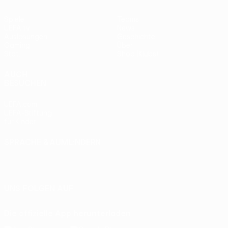
Spiele
Teams
UEFA.tv
News
Auslosungen
Geschichte
Gaming
Über
Stat.
Shop (Klubs)
AUCH
BESUCHEN
UEFA.com
UEFA-Stiftung
für Kinder
SPRACHE &AUML;NDERN
Deutsch
English
Français
Deutsch
Русский
Español
Italiano
Português
UNS FOLGEN AUF
Die offizielle App herunterladen