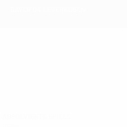
Bayer 04 Leverkusen
1
1987/88
Beste
Torschützen
16
12
12
9
9
8
Kirsten
Wirtz
Diaby
Alario
Bellarabi
Kiessling
Meiste
Einsätze
45
40
38
33
37
36
Tah
Rolfes
Castro
Wirtz
Kiessling
Tapsoba
Absolvierte Spiele
2020er