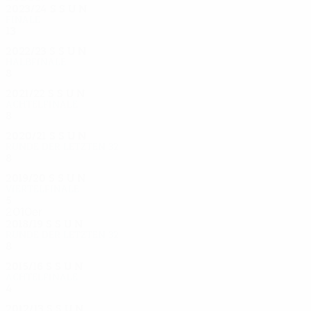
2023/24
S
S
U
N
Finale
13
9
3
1
2022/23
S
S
U
N
Halbfinale
8
3
3
2
2021/22
S
S
U
N
Achtelfinale
8
4
1
3
2020/21
S
S
U
N
Runde der letzten 32
8
5
0
3
2019/20
S
S
U
N
Viertelfinale
5
4
0
1
2010er
2018/19
S
S
U
N
Runde der letzten 32
8
4
3
1
2015/16
S
S
U
N
Achtelfinale
4
2
1
1
2012/13
S
S
U
N