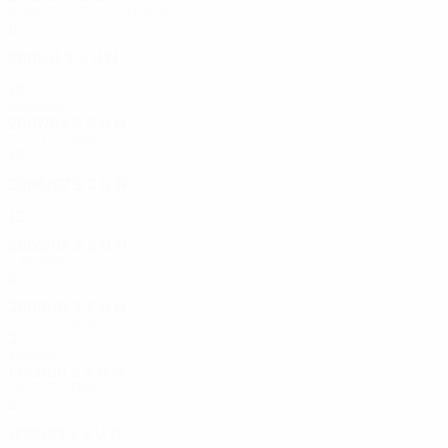
Runde der letzten 32
8
4
1
3
2010/11
S
S
U
N
Achtelfinale
12
7
3
2
2000er
2007/08
S
S
U
N
Viertelfinale
12
7
1
4
2006/07
S
S
U
N
Viertelfinale
12
4
3
5
2005/06
S
S
U
N
1. Runde
2
0
0
2
2000/01
S
S
U
N
Dritte Runde
2
0
1
1
1990er
1999/00
S
S
U
N
Dritte Runde
2
1
0
1
1998/99
S
S
U
N