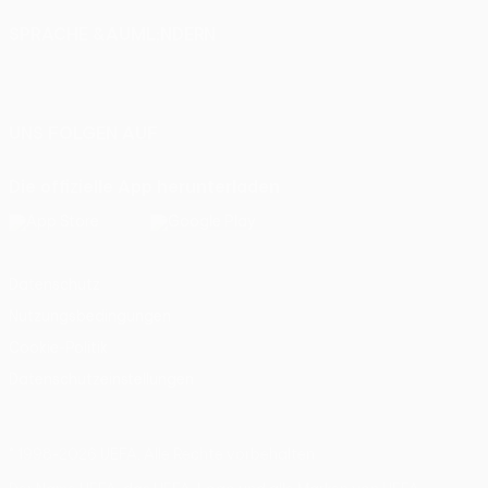
SPRACHE &AUML;NDERN
Deutsch
English
Français
Deutsch
Русский
Español
Italiano
Português
UNS FOLGEN AUF
Die offizielle App herunterladen
Datenschutz
Nutzungsbedingungen
Cookie-Politik
Datenschutzeinstellungen
© 1998-2026 UEFA. Alle Rechte vorbehalten