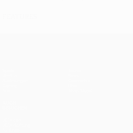
Features
UEFA Europa League
Spiele
Teams
UEFA.tv
News
Auslosungen
Geschichte
Gaming
Über
Stat.
Shop (Klubs)
AUCH
BESUCHEN
UEFA.com
UEFA-Stiftung
für Kinder