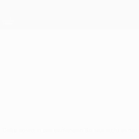
Direkt
zum
Hauptinhalt
UEFA Europa League Offiziell
Live-Ergebnisse &amp; Statistiken
UEFA Europa League
Celje
NK Celje UEFA Europa League 2026/27
SVN
Celje spielt in der laufenden Saison nicht in d