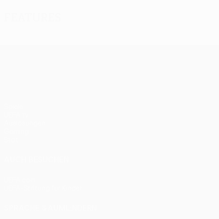
Features
UEFA Europa League
Spiele
UEFA.tv
Auslosungen
Gaming
Stat.
AUCH BESUCHEN
UEFA.com
UEFA-Stiftung für Kinder
SPRACHE &AUML;NDERN