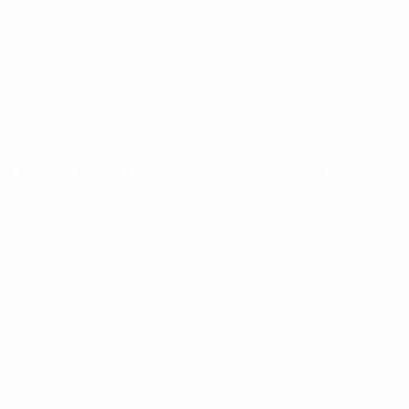
Der Wettbewerb in Zahlen
Wichtige
Toptorschützen
Meiste
Statistiken
Einsätze
Jonatan Soriano
8
Tore
Rakitić
475
14
Alcácer
7
Absolvierte Spiele
Vitolo
410
13
Bezjak
6
Bacca
13