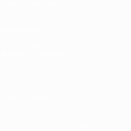
SPRACHE &AUML;NDERN
Deutsch
English
Français
Deutsch
Русский
Español
Italiano
Português
UNS FOLGEN AUF
Die offizielle App herunterladen
Datenschutz
Nutzungsbedingungen
Cookie-Politik
Datenschutzeinstellungen
© 1998-2026 UEFA. Alle Rechte vorbehalten
Der Name UEFA, das UEFA-Logo und alle Marken von UEFA-