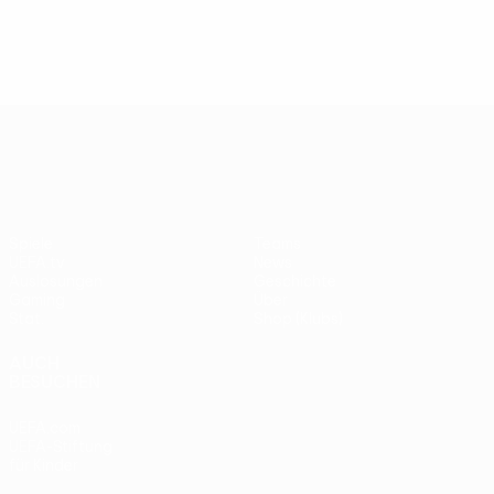
UEFA Europa League
Spiele
Teams
UEFA.tv
News
Auslosungen
Geschichte
Gaming
Über
Stat.
Shop (Klubs)
AUCH
BESUCHEN
UEFA.com
UEFA-Stiftung
für Kinder