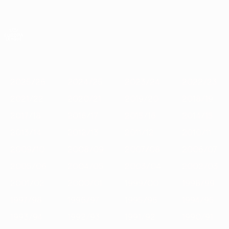
Direkt
zum
Hauptinhalt
UEFA Europa League Offiziell
Erhalten
Live-Ergebnisse &amp; Statistiken
UEFA Europa League
Im
2025/26
2024/25
2023/24
2022/23
2021/22
2020/
Fokus
2025/26
2024/25
2023/24
2022/23
2021/22
2020/21
2019/20
2018/19
2017/18
2016/17
2015/16
2014/15
2013/14
2012/13
2011/12
2010/11
2009/10
2008/09
2007/08
2006/07
2005/06
2004/05
2003/04
2002/03
2001/02
2000/01
1999/00
1998/99
1997/98
1996/97
1995/96
1994/95
1993/94
1992/93
1991/92
1990/91