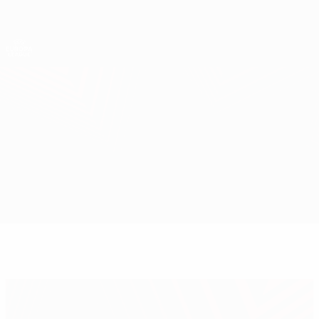
Direkt
zum
Hauptinhalt
UEFA Europa League Offiziell
Erhalten
Live-Ergebnisse &amp; Statistiken
UEFA Europa League
Valencia vs Sevilla
Überblick
Infos zum Spiel