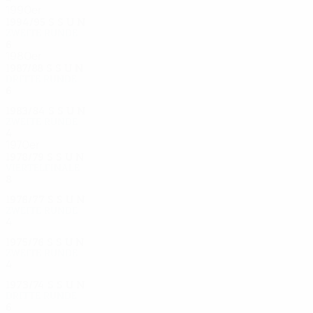
1990er
1994/95
S
S
U
N
Zweite Runde
6
3
0
3
1980er
1987/88
S
S
U
N
Dritte Runde
6
4
1
1
1983/84
S
S
U
N
Zweite Runde
4
2
0
2
1970er
1978/79
S
S
U
N
Viertelfinale
8
4
1
3
1976/77
S
S
U
N
Zweite Runde
4
1
1
2
1975/76
S
S
U
N
Zweite Runde
4
1
2
1
1973/74
S
S
U
N
Dritte Runde
6
4
0
2