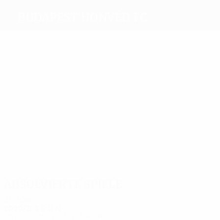
Budapest Honvéd FC
Beste
Torschützen
6
4
9
9
Pintér
Dajka
Kozma
8
5
K.
Weimper
Holender
Kovács
Meiste
Einsätze
26
24
19
18
18
18
Pal
Pintér
Varga
Kocsis
Kozma
Lukács
Absolvierte Spiele
2020er
2020/21
S
S
U
N
Zweite Qualifikationsrunde