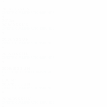
2
1
0
1
2019/20
S
S
U
N
Zweite Qualifikationsrunde
4
1
3
0
2010er
2018/19
S
S
U
N
Zweite Qualifikationsrunde
4
2
0
2
2013/14
S
S
U
N
Zweite Qualifikationsrunde
4
2
0
2
2012/13
S
S
U
N
Zweite Qualifikationsrunde
4
2
0
2
2009/10
S
S
U
N
Dritte Qualifikationsrunde
2
0
1
1
2000er
2007/08
S
S
U
N
Zweite Qualifikationsrunde
4
0
3
1
2004/05
S
S
U
N
Zweite Qualifikationsrunde
4
1
2
1