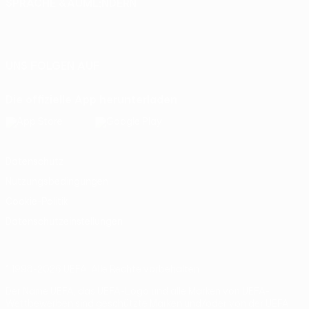
SPRACHE &AUML;NDERN
Deutsch
English
Français
Deutsch
Русский
Español
Italiano
Português
UNS FOLGEN AUF
Die offizielle App herunterladen
Datenschutz
Nutzungsbedingungen
Cookie-Politik
Datenschutzeinstellungen
© 1998-2026 UEFA. Alle Rechte vorbehalten
Der Name UEFA, das UEFA-Logo und alle Marken von UEFA-
Wettbewerben sind geschützte Marken und/oder von der UEFA