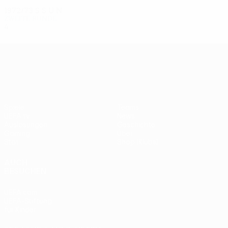
1972/73
S
S
U
N
Zweite Runde
4
3
0
1
UEFA Europa League
Spiele
Teams
UEFA.tv
News
Auslosungen
Geschichte
Gaming
Über
Stat.
Shop (Klubs)
AUCH
BESUCHEN
UEFA.com
UEFA-Stiftung
für Kinder