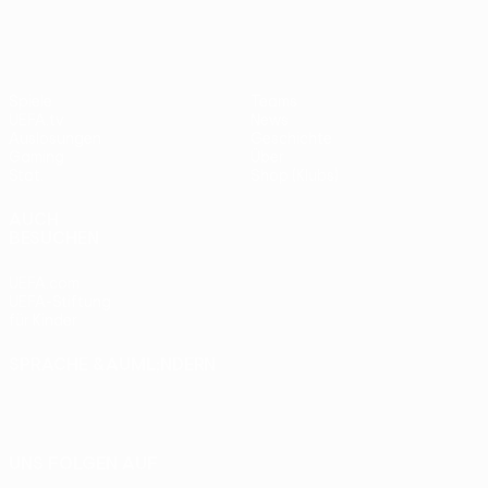
Spiele
Teams
UEFA.tv
News
Auslosungen
Geschichte
Gaming
Über
Stat.
Shop (Klubs)
AUCH
BESUCHEN
UEFA.com
UEFA-Stiftung
für Kinder
SPRACHE &AUML;NDERN
Deutsch
English
Français
Deutsch
Русский
Español
Italiano
Português
UNS FOLGEN AUF