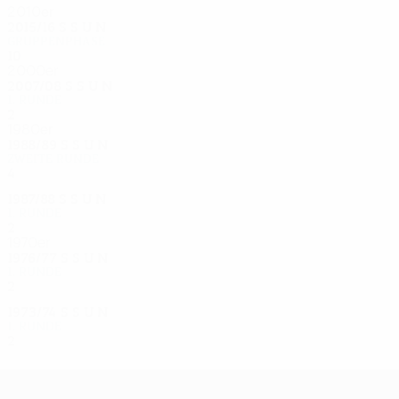
2010er
2015/16
S
S
U
N
Gruppenphase
10
3
4
3
2000er
2007/08
S
S
U
N
1. Runde
2
0
0
2
1980er
1988/89
S
S
U
N
Zweite Runde
4
2
2
0
1987/88
S
S
U
N
1. Runde
2
1
0
1
1970er
1976/77
S
S
U
N
1. Runde
2
0
1
1
1973/74
S
S
U
N
1. Runde
2
0
0
2
UEFA Europa League