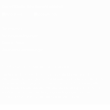
Die offizielle App herunterladen
Datenschutz
Nutzungsbedingungen
Cookie-Politik
Datenschutzeinstellungen
© 1998-2026 UEFA. Alle Rechte vorbehalten
Der Name UEFA, das UEFA-Logo und alle Marken von UEFA-
Wettbewerben sind geschützte Marken und/oder von der UEFA
urheberrechtlich geschützt. Sie dürfen nicht für kommerzielle
Zwecke verwendet werden. Mit der Verwendung von UEFA.com
erklären Sie sich mit den Nutzungsbedingungen und der
Datenschutzpolitik für die Website einverstanden.