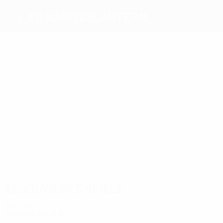
1. FC Kaiserslautern
Beste
Torschützen
6
6
12
6
Geye
Funkel
Briegel
6
6
Nilsson
Bongartz
Witeczek
Meiste
Einsätze
34
31
31
22
21
29
Briegel
Melzer
Geye
Brehme
Neues
Bongartz
Absolvierte Spiele
2000er
2003/04
S
S
U
N
1. Runde