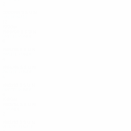
2
0
0
2
2000/01
S
S
U
N
Halbfinale
12
6
1
5
1990er
1999/00
S
S
U
N
Dritte Runde
6
4
0
2
1995/96
S
S
U
N
Zweite Runde
4
1
0
3
1994/95
S
S
U
N
Zweite Runde
4
2
2
0
1992/93
S
S
U
N
Dritte Runde
6
3
1
2
1980er
1983/84
S
S
U
N
1. Runde
2
1
0
1
1982/83
S
S
U
N
Viertelfinale