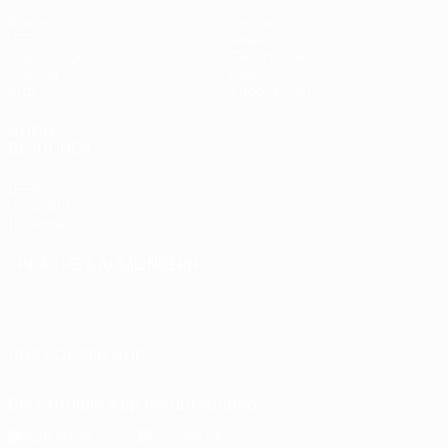
Spiele
Teams
UEFA.tv
News
Auslosungen
Geschichte
Gaming
Über
Stat.
Shop (Klubs)
AUCH
BESUCHEN
UEFA.com
UEFA-Stiftung
für Kinder
SPRACHE &AUML;NDERN
Deutsch
English
Français
Deutsch
Русский
Español
Italiano
Português
UNS FOLGEN AUF
Die offizielle App herunterladen