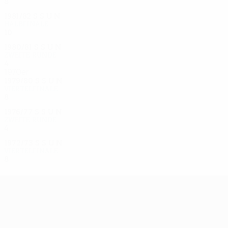
8
6
0
2
1981/82
S
S
U
N
Halbfinale
10
5
1
4
1980/81
S
S
U
N
Zweite Runde
4
1
0
3
1970er
1979/80
S
S
U
N
Viertelfinale
8
6
1
1
1976/77
S
S
U
N
Zweite Runde
4
2
1
1
1972/73
S
S
U
N
Viertelfinale
8
2
1
5
UEFA Europa League