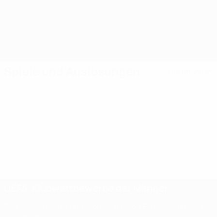
Meh
Mehr erfahren
Spiele und Auslosungen
Alle ansehen
UEFA-Klubwettbewerbe der Männer
Das Neueste aus der Champions League, der Europa League und
der Conference League.