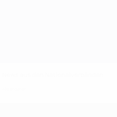
Auf dem Laufenden
bleiben über die
Frauen-
Wettbewerbe auf
Klub- und
Nationalteamebene
und erfahren, wie
wir den
Frauenfußball in
Paarungen der
Auslosung d
Europa
zweiten
dritten
weiterentwickeln.
Qualifikationsrunde
Qualifikatio
News aus den Nationalverbänden
Alle ansehen
#FootbALL:
Jeder ist