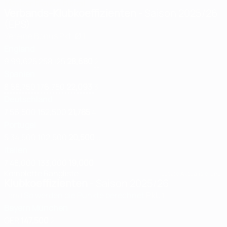
Männer
Frauen
Futsal
Verbands-Klubkoeffizienten
- Saison 2025/26
(EPS)
Vereine
Bonus
Pkt.
Ø
1
England
9
99,625
258,125
28,680
2
Spanien
8
68,750
176,750
22,093
3
Deutschland
7
56,500
152,500
21,785
4
Portugal
5
34,500
102,500
20,500
5
Italien
7
48,000
133,000
19,000
Komplette Rangliste
Letzte Aktualisierung:
Klubkoeffizienten
- Saison 2025/26
Land
So werden die Punkte berechnet
Pkt.
1
Bayern München
GER
147,500
2