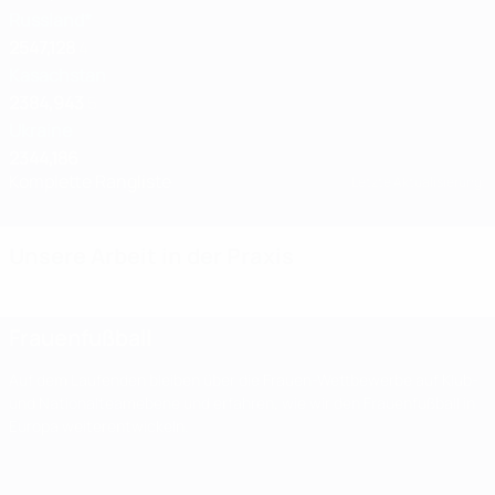
Russland*
2547,128
4
Kasachstan
2384,943
5
Ukraine
2344,186
Komplette Rangliste
Letzte Aktualisierung:
Unsere Arbeit in der Praxis
Frauenfußball
Auf dem Laufenden bleiben über die Frauen-Wettbewerbe auf Klub-
und Nationalteamebene und erfahren, wie wir den Frauenfußball in
Europa weiterentwickeln.
Frauenfußball