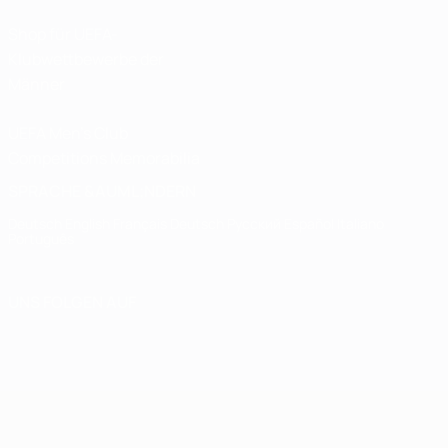
Shop für UEFA-
Klubwettbewerbe der
Männer
UEFA Men's Club
Competitions Memorabilia
SPRACHE &AUML;NDERN
Deutsch
English
Français
Deutsch
Русский
Español
Italiano
Português
UNS FOLGEN AUF