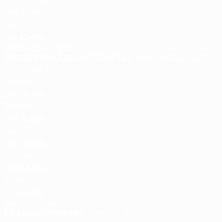
Deutschland
GER
92,902
5
Frankreich
FRA
83,498
Komplette Rangliste
Letzte Aktualisierung:
Verbands-Klubkoeffizienten
Saison 2025/26
Land
Gesamt
1
England
ENG
75,749
2
Spanien
ESP
74,999
3
Frankreich
FRA
70,666
4
Deutschland
GER
65,082
5
Italien
ITA
45,583
Komplette Rangliste
Letzte Aktualisierung:
Klubkoeffizienten
Saison 2025/26