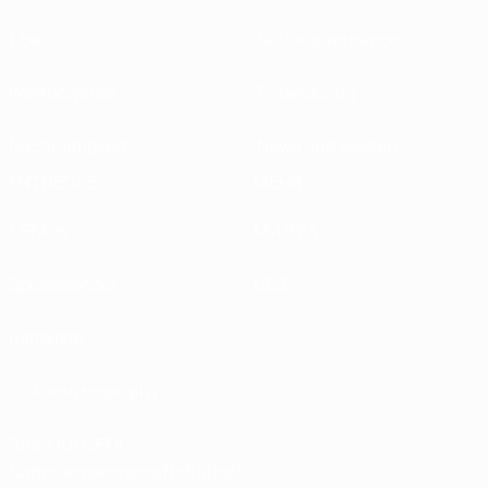
Über
Nationalverbände
Wettbewerbe
Entwicklung
Nachhaltigkeit
News und Medien
ENTDECKE
MEHR
UEFA.tv
MyUEFA
Spielkalender
UC3
Rangliste
Tickets/Hospitality
Store für UEFA-
Nationalmannschaftsfußball