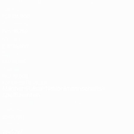
Land
So werden die Punkte berechnet
Pkt.
1
Barcelona
ESP
135,000
2
OL Lyonnes
FRA
116,750
3
Chelsea
ENG
95,500
4
Bayern
GER
81,250
5
Arsenal
ENG
78,000
Komplette Rangliste
Letzte Aktualisierung:
Männer-Futsal-Nationlmannschafts-
Koeffizienten
So werden die Punkte berechnet
Pkt.
1
Portugal
2969,781
2
Spanien
2840,787
3