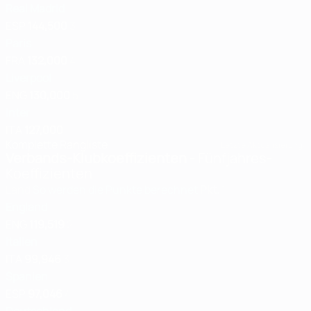
Real Madrid
ESP
144,500
3
Paris
FRA
132,000
4
Liverpool
ENG
130,000
5
Inter
ITA
127,000
Komplette Rangliste
Letzte Aktualisierung:
Verbands-Klubkoeffizienten
- Fünfjahres-
Koeffizienten
Land
So werden die Punkte berechnet
Pkt.
1
England
ENG
119,519
2
Italien
ITA
99,946
3
Spanien
ESP
97,046
4