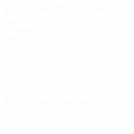
Männer
Frauen
Futsal
Verbands-Klubkoeffizienten
- Saison 2025/26
Land
So werden die Punkte berechnet
Pkt.
1
England
ENG
104,303
2
Italien
ITA
90,284
3
Spanien
ESP
89,489
4
Deutschland
GER
86,624
5
Frankreich
FRA
66,831
Komplette Rangliste
Letzte Aktualisierung:
Klubkoeffizienten
- Saison 2025/26
Land
So werden die Punkte berechnet
Pkt.
1
Man City
ENG
148,000
2
Bayern München