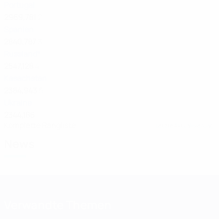
Portugal
2969,781
2
Spanien
2840,787
3
Russland*
2547,128
4
Kasachstan
2384,943
5
Ukraine
2344,186
Komplette Rangliste
Letzte Aktualisierung:
News
Verwandte Themen