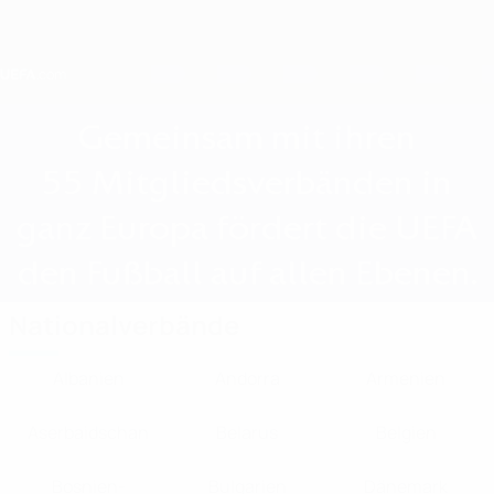
Direkt
zum
Hauptinhalt
Home
Gemeinsam mit ihren
55 Mitgliedsverbänden in
ganz Europa fördert die UEFA
den Fußball auf allen Ebenen.
Nationalverbände
Albanien
Andorra
Armenien
Aserbaidschan
Belarus
Belgien
Bosnien-
Bulgarien
Dänemark