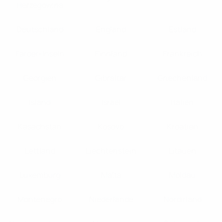
Herzegowina
Deutschland
England
Estland
Färöer-Inseln
Finnland
Frankreich
Georgien
Gibraltar
Griechenland
Island
Israel
Italien
Kasachstan
Kosovo
Kroatien
Lettland
Liechtenstein
Litauen
Luxemburg
Malta
Moldau
Montenegro
Niederlande
Nordirland