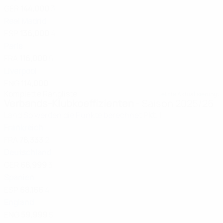
GER
144,000
3
Real Madrid
ESP
136,000
4
Paris
FRA
116,000
5
Liverpool
ENG
114,000
Komplette Rangliste
Letzte Aktualisierung:
Verbands-Klubkoeffizienten
- Saison 2025/26
Land
So werden die Punkte berechnet
Pkt.
1
Frankreich
FRA
78,333
2
Deutschland
GER
68,999
3
Spanien
ESP
68,166
4
England
ENG
59,999
5