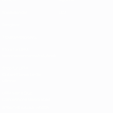
UEFA.tv
MyUEFA
Spielkalender
UC3
Rangliste
Tickets/Hospitality
Store für UEFA-
Nationalmannschaftsfußball
Shop für UEFA-
Klubwettbewerbe der
Männer
UEFA Men's Club
Competitions Memorabilia
SPRACHE &AUML;NDERN