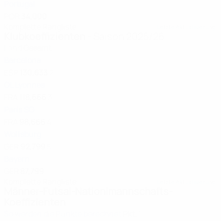
Portugal
POR
34,000
Komplette Rangliste
Letzte Aktualisierung:
Klubkoeffizienten
- Saison 2025/26
Land
Gesamt
1
Barcelona
ESP
130,633
2
OL Lyonnes
FRA
118,666
3
Paris SG
FRA
98,666
4
Wolfsburg
GER
92,799
5
Bayern
GER
87,799
Komplette Rangliste
Letzte Aktualisierung:
Männer-Futsal-Nationlmannschafts-
Koeffizienten
So werden die Punkte berechnet
Pkt.
1