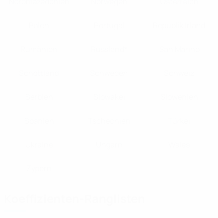
Nordmazedonien
Norwegen
Österreich
Polen
Portugal
Republik Irland
Rumänien
Russland*
San Marino
Schottland
Schweden
Schweiz
Serbien
Slowakei
Slowenien
Spanien
Tschechien
Türkei
Ukraine
Ungarn
Wales
Zypern
Koeffizienten-Ranglisten