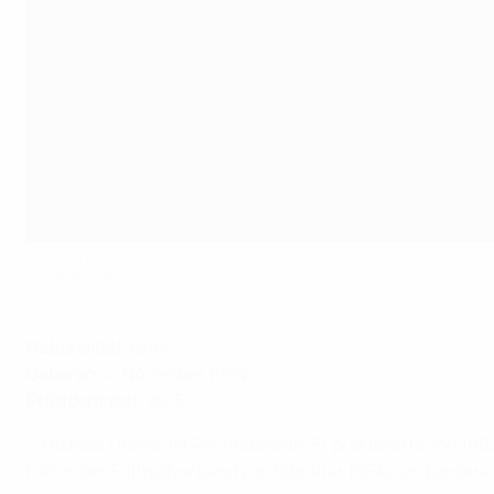
Michael Llamas
©Pepe Martinez
Nationalität:
Brite
Geboren:
4. November 1964
Präsident seit:
2015
• Michael Llamas ist Rechtsanwalt. Er praktizierte von 19
hat er den Fußballverband von Gibraltar (GFA) und andere S