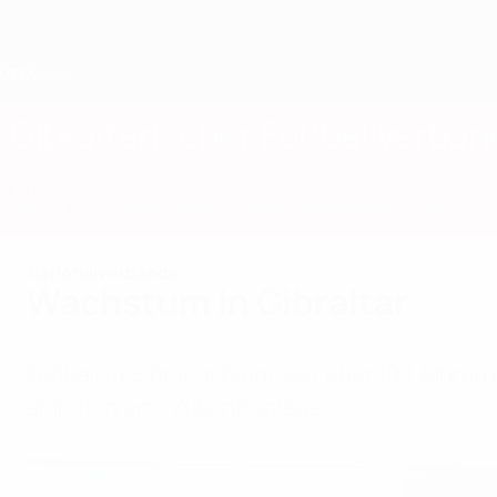
Direkt
zum
Hauptinhalt
Home
Gibraltarischer Fußballverban
GIB
News
Über
Nationalteams
Nationale Meisterschaft
Nationalverbände
Wachstum in Gibraltar
Fußball in Gibraltar blüht seit über 100 Jahre
ambitionierte Zukunftspläne.