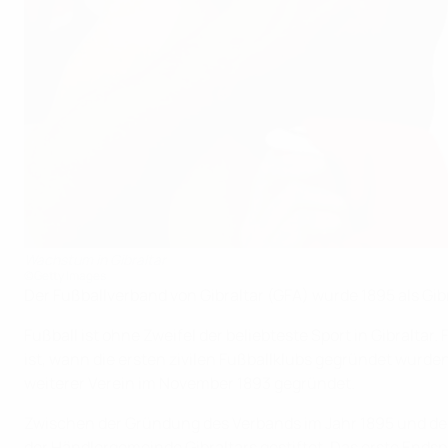
Wachstum in Gibraltar
©Getty Images
Der Fußballverband von Gibraltar (GFA) wurde 1895 als Gibr
Fußball ist ohne Zweifel der beliebteste Sport in Gibraltar
ist, wann die ersten zivilen Fußballklubs gegründet wurden,
weiterer Verein im November 1893 gegründet.
Zwischen der Gründung des Verbands im Jahr 1895 und dem
der Händlergemeinde Gibraltars gestiftet. Das erste Ends