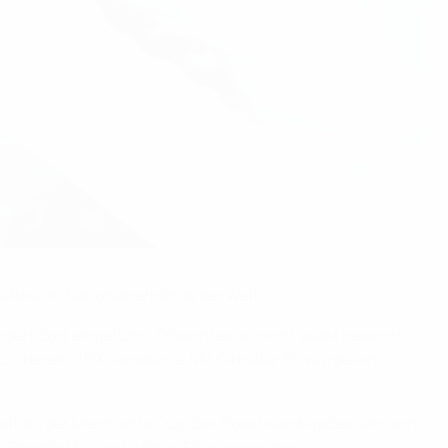
r ältesten Nationalverbände der Welt.
undert dort eingeführt. Obwohl es ist nicht exakt bekannt
– bereits 1892 existierte. Mit Gibraltar FC wurde ein
ltars der Merchants Cup. Der Pokal wurde jedes Jahr von
 Gibraltar FC und Jubilee FC ausgetragen.