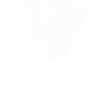
altar Civilian Football Association gegründet und ist einer de
. Fußball wurde durch britische Militärangehörige im 19. Jahrh
 gibt es Beweise, dass zumindest ein Klub – Prince of Wales FC 
 Jahr 1907 war der einzige bekannte Fußballwettbewerb Gibra
piel des Merchants Cups wurde vor 1 500 Zuschauern zwischen