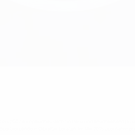
92 bis 2007 europäisches Recht in Paris und anschließend Brüs
portverbände in Gibraltar beraten. Im Mai 2015 übernahm er da