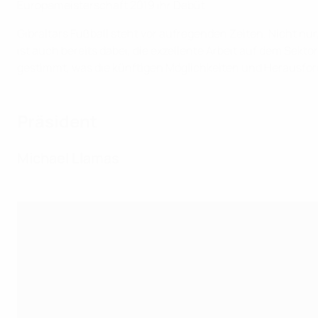
Europameisterschaft 2019 ihr Debüt.
Gibraltars Fußball steht vor aufregenden Zeiten. Nicht nu
ist auch bereits dabei, die exzellente Arbeit auf dem Sekt
gestimmt, was die künftigen Möglichkeiten und Herausford
Präsident
Michael Llamas