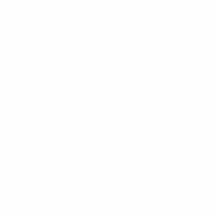
sten Ligawettbewerb gab es acht Klubs und Prince of Wales wur
ch der GFA begaben. Schon 1910 organisierte die GFA separat
ne Ära des Fußballs in Gibraltar. In dieser Zeit waren viele v
 den 1960ern abnahmen, gewann die Nationalmannschaft Gibra
n und Territorien aus der ganzen Welt.
FA; die Vollmitgliedschaft wurde 2013 beim XXXVII. Ordentliche
mals an der Qualifikation zur UEFA Futsal EURO teil. Das T
ikationsturnier gab es außerdem Gibraltars ersten Sieg jemal
annschaften nahmen im Oktober 2013 an den jeweiligen Qualif
uppen zur UEFA EURO 2016 ausgelost wurden.
ltverband aufgenommen, im gleichen Jahr bestritt man die ers
nd Herzegowina, Estland und Zypern zu tun. Die U21-Auswahl Gib