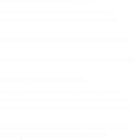
de zum ersten Meister. 1909 wurde die zweite Liga
e Ligen- und Pokal-Wettbewerbe für Erwachsene und
erschiedene Klubs, darunter auch Real Madrid CF, zu Besuch
ltars 2007 auf Rhodos (Griechenland) das Fußballturnier
n UEFA-Kongress in London ratifiziert.
eam wurde gemeinsam mit San Marino, Montenegro und
s in einem offiziellen UEFA-Wettbewerb – ein spannendes
ikationsturnieren teil und die A-Nationalmannschaft war
ten Qualifikationsspiele zu einer FIFA-WM. In der Gruppe
raltars gibt in der Qualifikation zur UEFA-U21-