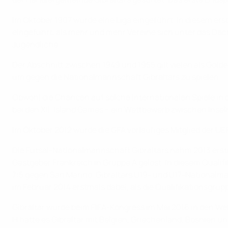
Im Oktober 1907 wurde eine Liga eingeführt. In diesem er
eingeführt, als mehr und mehr Vereine sich unter das Da
Jugendliche.
Der Abschnitt zwischen 1949 und 1955 gilt vielen als Golde
um gegen die Nationalmannschaft Gibraltars zu spielen.
Obwohl die Chancen auf solche internationalen Spiele in
bei den XII. Island Games – ein Wettbewerb zwischen Insel
Im Oktober 2012 wurde die GFA vorläufiges Mitglied der UE
Die Futsal-Nationalmannschaft Gibraltars nahm 2013 erst
Gastgeber Frankreich in Gruppe A gelost. In diesem Qualif
7:5 gegen San Marino. Gibraltars U19- und U17-Nationalm
im Februar 2014 erstmals dabei, als die Qualifikationsgr
Gibraltar wurde beim FIFA-Kongress im Mai 2016 in den We
H hatte es Gibraltar mit Belgien, Griechenland, Bosnien u