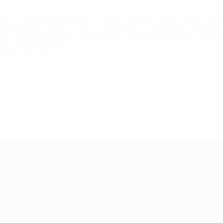
r, dass die GFA bald mit dem wichtigsten Projekt, der Entwick
or des Breitenfußballs fortzusetzen – natürlich engagiert man 
erungen betrifft.