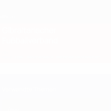
Direkt
zum
Hauptinhalt
Home
Gibraltarischer
Fußballverband
GIB
News
Über
Nationalteams
Nationale Meisterschaft
Verwandte Themen
Über