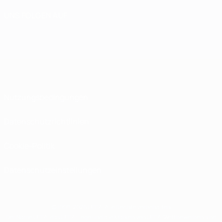
UNS FOLGEN AUF
Nutzungsbedingungen
Datenschutzrichtlinien
Cookie-Politik
Datenschutzeinstellungen
© 1998-2026 UEFA. Alle Rechte vorbehalten
Der Name UEFA, das UEFA-Logo und alle Marken von UEFA-Wettbewerben sind