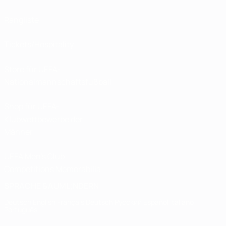
Rangliste
Tickets/Hospitality
Store für UEFA-
Nationalmannschaftsfußball
Shop für UEFA-
Klubwettbewerbe der
Männer
UEFA Men's Club
Competitions Memorabilia
SPRACHE &AUML;NDERN
Deutsch
English
Français
Deutsch
Русский
Español
Italiano
Português