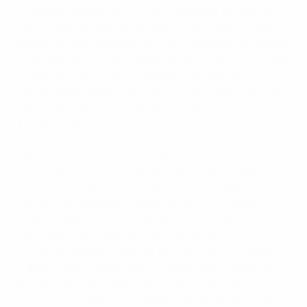
Antwerpen gegen die Tschechoslowakei, und verlor
mit 0:7. Bald darauf kamen jedoch die ersten Erfolge,
das Land holte Medaillen bei fünf Olympischen Spielen
und nahm an acht FIFA-Weltmeisterschaften teil. 1960
in Rom gewannen die Jugoslawen die olympische
Goldmedaille, Silber gab es in London (1948), Helsinki
(1952) und Melbourne (1956) und Bronze in Los
Angeles (1984).
Bei WM-Endrunden war Jugoslawien so etwas wie ein
Stammgast: 1930 in Uruguay (Halbfinale); Brasilien
(1950); Schweiz (1954); Chile (1962), wo man den
vierten Platz belegte; Deutschland (1974); Spanien
(1982); Italien (1990); und Frankreich (1998).
Außerdem nahm das Land an fünf UEFA-
Europameisterschaften teil. In Paris (1960) und Rom
(1968) stand Jugoslawien im Finale, 1976 in Belgrad
wurde es der vierte Rang, außerdem war man in
Frankreich (1984) und in Belgien/Niederlande (2000)