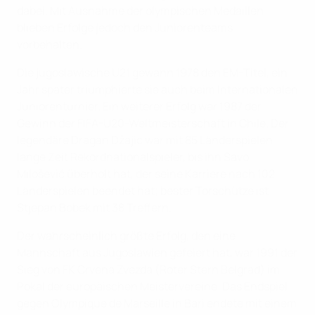
dabei. Mit Ausnahme der olympischen Medaillen
blieben Erfolge jedoch den Juniorenteams
vorbehalten.
Die jugoslawische U21 gewann 1978 den EM-Titel, ein
Jahr später triumphierte sie auch beim Internationalen
Juniorenturnier. Ein weiterer Erfolg war 1987 der
Gewinn der FIFA-U20-Weltmeisterschaft in Chile. Der
legendäre Dragan Džajic war mit 85 Länderspielen
lange Zeit Rekordnationalspieler, bis ihn Savo
Milošević überholt hat, der seine Karriere nach 102
Länderspielen beendet hat; bester Torschütze ist
Stjepan Bobek mit 38 Treffern.
Der wahrscheinlich größte Erfolg, den eine
Mannschaft aus Jugoslawien gefeiert hat, war 1991 der
Sieg von FK Crvena Zvezda (Roter Stern Belgrad) im
Pokal der europäischen Meistervereine. Das Endspiel
gegen Olympique de Marseille in Bari endete mit einem