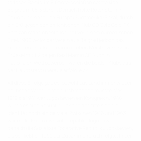
torlosen Remis, im Elfmeterschießen setzte sich
Belgrad mit 5:3 durch. Danach holte Roter Stern in
Tokio auch noch den Europa/Südamerika-Pokal, durch
ein 3:0 gegen den chilenischen Klub CD Colo Colo. FK
Partizan stand ebenfalls dicht vor einem europäischen
Titel, 1966 verlor der Verein aus Belgrad jedoch das
Finale des Pokals der europäischen Meistervereine in
Brüssel mit 1:2 gegen Real Madrid CF. Auch in
nationalen Wettbewerben waren die beiden Klubs aus
der Hauptstadt überaus erfolgreich.
All diese Erfolge gab es, obwohl das Land immer wieder
politische Wendungen durchmachen musste. Von
1919 bis 1941 war Jugoslawien ein Königreich, 1946
wurde es eine Republik. Danach änderte sich die
Identität noch einige Male. Zwischen 1946 und 1963
war es die Föderative Volksrepublik Jugoslawien,
danach die Sozialiste Föderative Republik Jugoslawien,
bis schließlich 1992 der Zusammenbruch folgte. In der