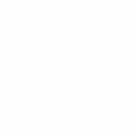
Republik, danach stellten sich umgehend Erfolge ein.
Unter Trainer Radomir Antić schaffte man die
Qualifikation für die WM 2010 in Südafrika.
Es stellten sich große Erfolge für Serbiens
Nachwuchsfußballer ein. Die U19-Mannschaft
gewann 2013 den EM-Titel in Litauen, zwei Jahre
später triumphierte die U20 die FIFA-WM in
Neuseeland. Es war das erste Mal, dass eine serbische
Nationalmannschaft seit der Unabhängigkeit von
Jugoslawien und der Auflösung von Serbien und
Montenegro einen WM-Titel feiern konnte.
Dejan Stanković ist der Rekordspieler von Serbiens
Nationalmannschaft. Er löste Savo Milosević ab, als er
im Oktober 2013 sein 103. und letztes Länderspiel
absolvierte.
Der FSS hat seinen Sitz heute in Belgrad, er ist