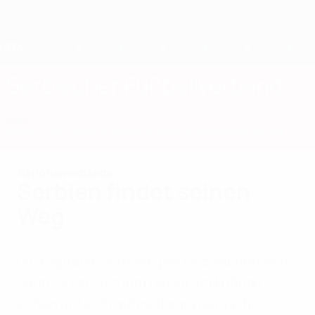
Direkt
zum
Hauptinhalt
Home
Serbischer Fußballverband
SRB
News
Über
Nationalteams
Nationale Meisterschaft
Nationalverbände
Serbien findet seinen
Weg
Die Republik Serbien gibt es zwar erst seit
2006, doch seitdem hat sie im Fußball
schon auf sich aufmerksam gemacht.