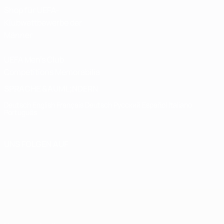
Shop für UEFA-
Klubwettbewerbe der
Männer
UEFA Men's Club
Competitions Memorabilia
SPRACHE &AUML;NDERN
Deutsch
English
Français
Deutsch
Русский
Español
Italiano
Português
UNS FOLGEN AUF