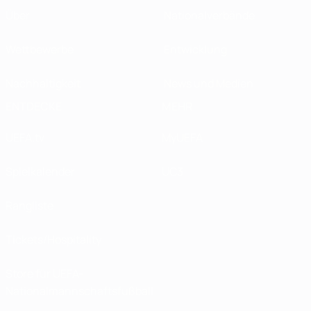
Über
Nationalverbände
Wettbewerbe
Entwicklung
Nachhaltigkeit
News und Medien
ENTDECKE
MEHR
UEFA.tv
MyUEFA
Spielkalender
UC3
Rangliste
Tickets/Hospitality
Store für UEFA-
Nationalmannschaftsfußball