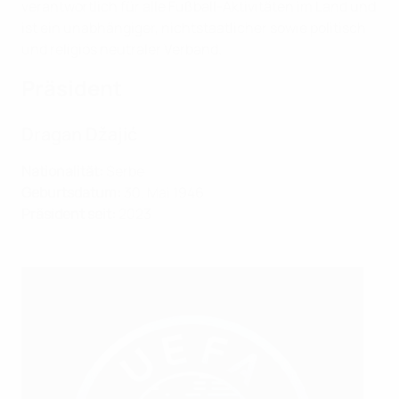
verantwortlich für alle Fußball-Aktivitäten im Land und
ist ein unabhängiger, nichtstaatlicher sowie politisch
und religiös neutraler Verband.
Präsident
Dragan Džajić
Nationalität:
Serbe
Geburtsdatum:
30. Mai 1946
Präsident seit:
2023