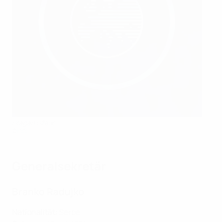
Dragan Džajić
©FSS
Generalsekretär
Branko Radujko
Nationalität:
Serbe