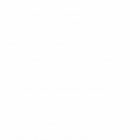
ökologischer Nachhaltigkeit, „Champions of Good
Habits“, das durch Mittel aus dem
UEFA-HatTrick-
Programm
unterstützt wird, stand bei der
Veranstaltung auch ein Modul zur Gesundheit und
zum Wohlbefinden von Spielerinnen im Mittelpunkt.
Dieses wurde vom serbischen Premierminister Đuro
Macut geleitet, der auch ein führender Experte im
Bereich Endokrinologie ist. Er sprach die Bedeutung
des Hormonhaushalts, des Menstruationszyklus und
des RED-S-Syndroms an und unterstrich die
Notwendigkeit einer besseren Sensibilisierung zum
Thema Gesundheit von Frauen im Fußball.
„Das war keine simple Veranstaltung, sondern die klare
Bestätigung dafür, dass der Frauenfußball in Serbien
über eine Struktur, eine Vision und umfassende
institutionelle Unterstützung verfügt“, so Sremčević.
„Die Energie und Einheit, die wir heute gezeigt haben,
sind entscheidend für die nächste