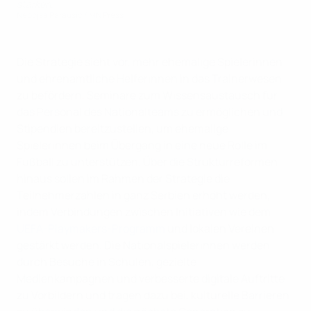
stärken.
Nebojsa Parausic / MN Press
Die Strategie sieht vor, mehr ehemalige Spielerinnen
und ehrenamtliche Helferinnen in das Trainerwesen
zu befördern, Seminare zum Wissensaustausch für
das Personal des Nationalteams zu ermöglichen und
Stipendien bereitzustellen, um ehemalige
Spielerinnen beim Übergang in eine neue Rolle im
Fußball zu unterstützen. Über die Strukturreformen
hinaus sollen im Rahmen der Strategie die
Teilnehmerzahlen in ganz Serbien erhöht werden,
indem Verbindungen zwischen Initiativen wie dem
UEFA-Playmakers-Programm
und lokalen Vereinen
gestärkt werden. Die Nationalspielerinnen werden
durch Besuche in Schulen, gezielte
Medienkampagnen und verbesserte digitale Auftritte
zu Vorbildern und tragen dazu bei, kulturelle Barrieren