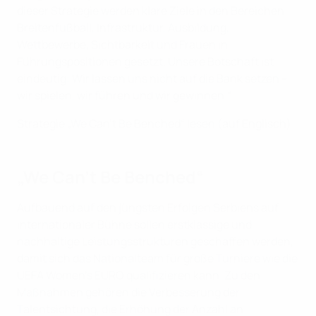
dieser Strategie werden klare Ziele in den Bereichen
Breitenfußball, Infrastruktur, Ausbildung,
Wettbewerbe, Sichtbarkeit und Frauen in
Führungspositionen gesetzt. Unsere Botschaft ist
eindeutig: Wir lassen uns nicht auf die Bank setzen –
wir spielen, wir führen und wir gewinnen.“
Strategie „We Can’t Be Benched“ lesen (auf Englisch)
„We Can’t Be Benched“
Aufbauend auf den jüngsten Erfolgen Serbiens auf
internationaler Bühne sollen erstklassige und
nachhaltige Leistungsstrukturen geschaffen werden,
damit sich das Nationalteam für große Turniere wie die
UEFA Women’s EURO qualifizieren kann. Zu den
Maßnahmen gehören die Verbesserung der
Talentsichtung, die Erhöhung der Anzahl an