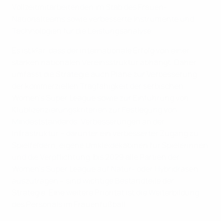
Vollzeitmitarbeitenden im Stab des Frauen-
Nationalteams sowie verbesserte Instrumente und
Technologien für die Leistungsanalyse.
Es ist klar, dass der internationale Erfolg von einer
starken nationalen Vereinsstruktur abhängt. Daher
umfasst die Strategie auch Pläne zur Verbesserung
der kommerziellen Tragfähigkeit der serbischen
Women’s Super League sowie zur Einführung von
Klublizenzierungskriterien zur Festlegung von
Mindeststandards. Verbesserungen an der
Infrastruktur – darunter ein verbesserter Zugang zu
Spielfeldern, eigene Umkleidekabinen für Spielerinnen
und die Verpflichtung, bis 2029 alle Partien der
Women’s Super League auf Natur- oder Hybridrasen
auszutragen – sind wichtige Bestandteile der
Strategie. Eine weitere Priorität ist die Weiterbildung
des Personals im Frauenfußball.