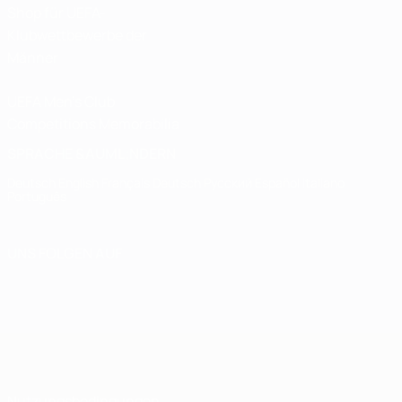
Shop für UEFA-
Klubwettbewerbe der
Männer
UEFA Men's Club
Competitions Memorabilia
SPRACHE &AUML;NDERN
Deutsch
English
Français
Deutsch
Русский
Español
Italiano
Português
UNS FOLGEN AUF
Nutzungsbedingungen