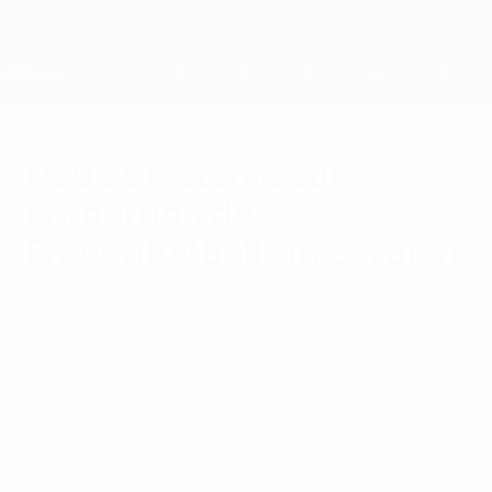
Direkt
zum
Hauptinhalt
Home
Neue Strategie zur
Förderung des
Frauenfußballs in Serbien
Freitag, 6. März 2026
Die UEFA
Frauenfußball
Mitglieder
Der Serbische Fußballverband (FSS) hat
seine erste Frauenfußballstrategie auf den
Weg gebracht, mit der internationale
Erfolge fortgesetzt, Entwicklungswege auf