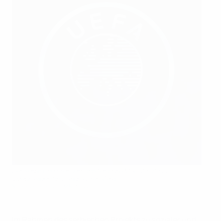
Der serbische Premierminister Ðuro Macut mit FSS-
Vizepräsidentin Sandra Sremčević.
Nebojsa Parausic / MN Press
Im Rahmen des serbischen Projekts zu sozialer und