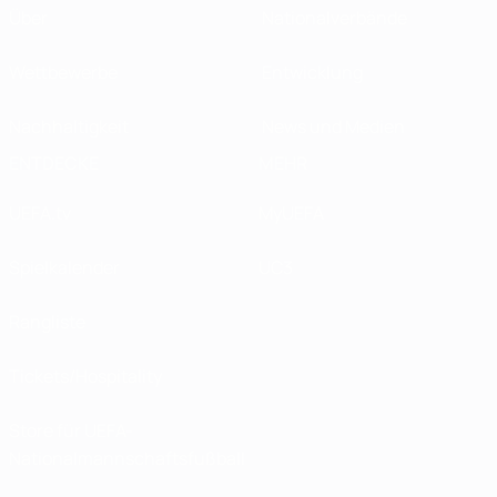
Über
Nationalverbände
Wettbewerbe
Entwicklung
Nachhaltigkeit
News und Medien
ENTDECKE
MEHR
UEFA.tv
MyUEFA
Spielkalender
UC3
Rangliste
Tickets/Hospitality
Store für UEFA-
Nationalmannschaftsfußball