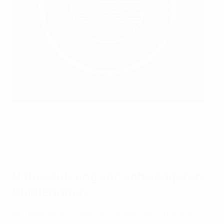
FSS-Generalsekretär Branko Radujko und die Kapitänin des
Frauennationalteams, Violeta Slović, unterzeichnen eine
Vereinbarung zur Unterstützung bei Schwangerschaft und
Mutterschaft.
Nebojsa Parausic / MN Press
Unterstützung von schwangeren
Spielerinnen
Ein besonderer Moment im Rahmen der Einführung