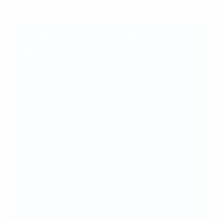
Entwicklungsphase.“
„Unstoppable“: Frauenfußballstrategie der
UEFA
Von 2024 bis 2030 soll der Frauenfußball:
anhand von Entwicklungsmöglichkeiten für
Spielerinnen, Coaches und Referees sowie
durch Möglichkeiten im Breitenfußball die am
meisten praktizierte Sportart für Frauen und
Mädchen in allen europäischen Ländern sein;
in Europa die Heimat der weltbesten
Spielerinnen, mit sechs reinen Profiligen und
5 000 reinen Profispielerinnen, sein;
der nachhaltigste und für Investitionen