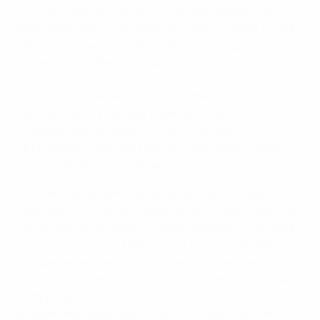
nicht auf die Bank setzen) wurde die Strategie bei
einer Veranstaltung in Belgrad zu Beginn einer für die
serbische Frauenauswahl denkwürdigen Zeit
vorgestellt. Die Bekanntgabe erfolgte eine Woche vor
Beginn des
Qualifikationswettbewerbs
zur FIFA-
Frauen-Weltmeisterschaft 2027, den Serbien in der A-
Liga bestreitet, in die das Team nach einer
erfolgreichen Kampagne in der B-Liga der
UEFA Women’s Nations League in der letzten Saison
ungeschlagen aufgestiegen ist.
„Ich habe die enorme Leidenschaft, den Einsatz und
das Potenzial unserer Frauen gesehen. Die Ergebnisse
der vergangenen Jahre, insbesondere der historische
Aufstieg unseres A-Teams in die Top-Liga der Nations
League, zeigen, dass wir auf dem richtigen Weg sind“,
sagte FSS-Vizepräsidentin Sandra Sremčević. „Unsere
Aufgabe besteht darin, diese Werte zu fördern, zu
pflegen und systematisch weiterzuentwickeln. In