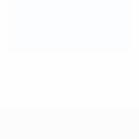
attraktivste Frauensport sein, mit
rekordverdächtigen UEFA-Wettbewerben;
für seine Werte, Kultur und eigene Geschichte
gefeiert werden, der für alle einen Platz bietet.
© 1998-2026 UEFA. All rights reserved.
Letzte Aktualisierung: Freitag, 6. März 2026