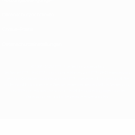
Datenschutzrichtlinien
Cookie-Politik
Datenschutzeinstellungen
© 1998-2026 UEFA. Alle Rechte vorbehalten
Der Name UEFA, das UEFA-Logo und alle Marken von UEFA-Wettbewerben sind
geschützte Marken und/oder von der UEFA urheberrechtlich geschützt. Sie
dürfen nicht für kommerzielle Zwecke verwendet werden. Mit der Verwendung
von UEFA.com erklären Sie sich mit den Nutzungsbedingungen und der
Datenschutzpolitik für die Website einverstanden.