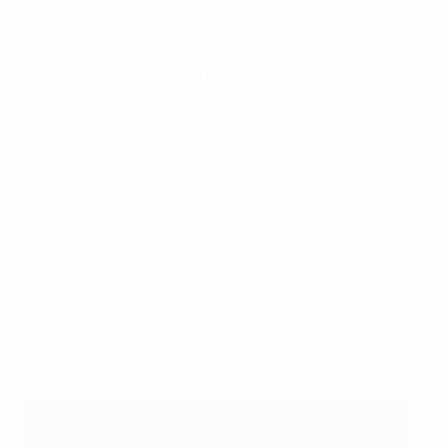
der Strategie war die Unterzeichnung einer
Vereinbarung, mit der Spielerinnen, die Mutter
geworden sind, besser unterstützt werden. Die
Vereinbarung wurde von FSS-Generalsekretär Branko
Radujko und der Kapitänin des Frauennationalteams,
Violeta Slović, unterzeichnet. Damit wird
sichergestellt, dass Spielerinnen, die nach der
Mutterschaftspause in den Spitzenfußball
zurückkehren, Unterstützung bei der Kinderbetreuung
erhalten, wenn sie für das Nationalteam aufgeboten
werden. In Übereinstimmung mit den
UEFA-
Mindeststandards für Frauennationalteams
besteht
das Ziel darin, dass keine Spielerin vor der
Entscheidung stehen muss, ob sie für ihr Land
antreten oder sich um ihr Kind kümmern möchte.