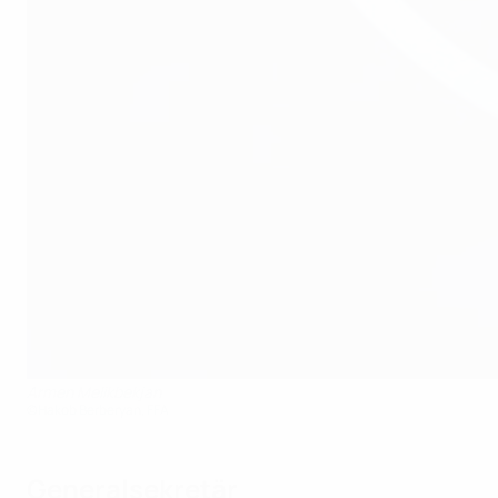
Armen Melikbekjan
©Hakob Berberyan, FFA
Generalsekretär