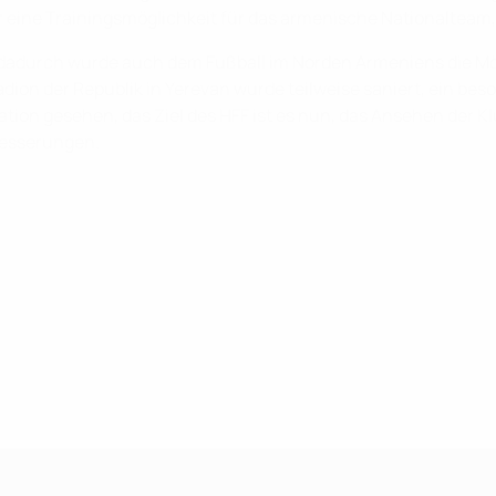
nur eine Trainingsmöglichkeit für das armenische Nationaltea
 dadurch wurde auch dem Fußball im Norden Armeniens die Mög
dion der Republik in Yerevan wurde teilweise saniert, ein be
ation gesehen, das Ziel des HFF ist es nun, das Ansehen der 
besserungen.