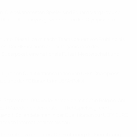
en. Die bekanntesten Spieler sind Eduard Margarov und
nd Arkadi Andriasyan gewannen bei den Olympischen
humb. Diese Liga mit acht Teams dauert von Frühling bis
n. Der HFF ist auch an der Organisation des
Superpokal, eine nationale Futsal-Meisterschaft und
äßig in den Qualifikationsrunden von UEFA Champions
gue und der FC Banants im UEFA-Pokal
7. September 1994 verlor Armenien mit 0:2 in Belgien. Am
EJR Mazedonien den ersten Pflichtspielsieg feierte.
holt. So landete man in der Qualifikation zur UEFA EURO
ler von internationalem Niveau.
chkeiten zu errichten. Die Eröffnung der Einrichtung