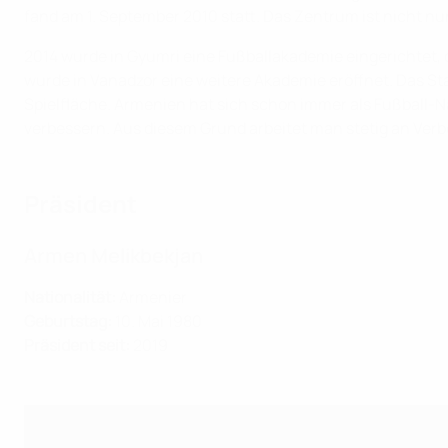
fand am 1. September 2010 statt. Das Zentrum ist nicht 
2014 wurde in Gyumri eine Fußballakademie eingerichtet,
wurde in Vanadzor eine weitere Akademie eröffnet. Das Sta
Spielfläche. Armenien hat sich schon immer als Fußball-N
verbessern. Aus diesem Grund arbeitet man stetig an Ver
Präsident
Armen Melikbekjan
Nationalität:
Armenier
Geburtstag:
10. Mai 1980
Präsident seit:
2019