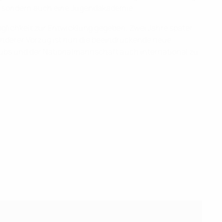
m, sondern auch eine Jugendakademie.
lichkeit zur Entwicklung gegeben. Zwei Jahre später
sonderer Vorzug ist nun die beeindruckende neue
Klubs und der Nationalmannschaft auch international zu