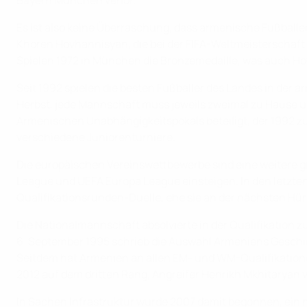
Bayern München verlor.
Es ist also keine Überraschung, dass armenische Fußballe
Khoren Hovhannisyan, die bei der FIFA-Weltmeisterschaf
Spielen 1972 in München die Bronzemedaille, was auch Hov
Seit 1992 spielen die besten Fußballer des Landes in der
Herbst, jede Mannschaft muss jeweils zweimal zu Hause un
Armenischen Unabhängigkeitspokals beteiligt, der 1992 z
verschiedene Juniorenturniere.
Die europäischen Vereinswettbewerbe sind eine weitere g
League und UEFA Europa League einsteigen. In den letzt
Qualifikationsrunden-Duelle, ehe sie an der nächsten Hür
Die Nationalmannschaft absolvierte in der Qualifikation z
6. September 1995 schrieb die Auswahl Armeniens Geschicht
Seitdem hat Armenien an allen EM- und WM-Qualifikation
2012 auf dem dritten Rang, Angreifer Henrikh Mkhitaryan 
In Sachen Infrastruktur wurde 2007 damit begonnen, ein 