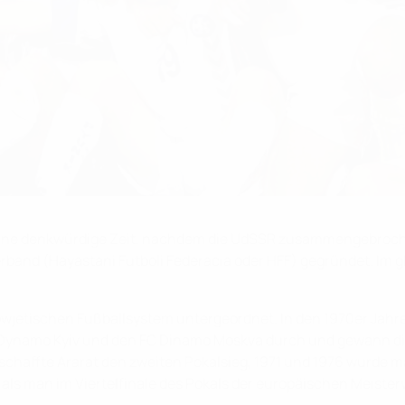
 eine denkwürdige Zeit, nachdem die UdSSR zusammengebroche
rband (Hayastani Futboli Federacia oder HFF) gegründet. Im gl
jetischen Fußballsystem untergeordnet. In den 1970er Jahre
FC Dynamo Kyiv und den FC Dinamo Moskva durch und gewann di
schaffte Ararat den zweiten Pokalsieg, 1971 und 1976 wurde m
als man im Viertelfinale des Pokals der europäischen Meister