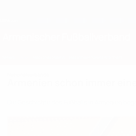
Direkt
zum
Hauptinhalt
Home
Armenischer Fußballverband
ARM
News
Über
Nationalteams
Nationale Meisterschaft
Nationalverbände
Armenien schon immer ein
Die Geschichte des Fußballs in Armenien began