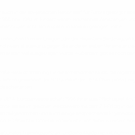
r auch in der sowjetischen Nationalelf für Furore gesorgt hab
t 1966 bzw. 1982 im Einsatz waren. Hovhannes Zanazanyan u
hannisyan acht Jahre später in Moskau gelingen sollte.
 armenischen Premier League oder der Hayastani Bardzraguyn k
d zweimal auswärts gegen die anderen sieben Vereine antrete
um ersten Mal ausgetragen wurde. Außerdem gibt es noch den 
roße Herausforderung für die armenischen Klubs, die regelm
en Jahren gewannen der FC Pyunik in der UEFA Champions Lea
de scheiterten.
ur UEFA-Europameisterschaft 1996 ihr erstes Pflichtspiel. Am 
e, als sie im gleichen Wettbewerb mit dem 2:1-Erfolg in der 
en teilgenommen und auch einige ansprechende Ergebnisse ge
vom FC Shakhtar Donetsk entwickelte sich dabei zu einem Spie
nationales Trainingszentrum und eine Akademie mit Wohnmögli