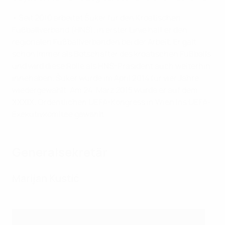
• Seit 2010 arbeitet Šuker für den Kroatischen
Fußballverband (HNS), in erster Linie half er den
regionalen Fußballverbänden bei der Arbeit. Er galt
schon immer als Botschafter des kroatischen Fußballs
und wird diese Rolle als HNS-Präsident auch weiterhin
innehaben. Šuker wurde im April 2014 für vier Jahre
wiedergewählt. Am 24. März 2015 wurde er auf dem
XXXIX. Ordentlichen UEFA-Kongress in Wien ins UEFA-
Exekutivkomitee gewählt.
Generalsekretär
Marijan Kustić