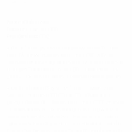
©Getty Images
Nationalität:
Kroate
Geboren:
1. Januar 1968
Präsident seit:
2012
• Davor Šuker gewann mit Jugoslawien den Titel bei
der FIFA-Juniorenweltmeisterschaft 1987 in Chile.
Nach der Unabhängigkeit Kroatiens wurde er zu einem
richtigen Starstürmer - beim UEFA-Jubiläum im Jahr
2004 wurde er zu Kroatiens Goldenem Spieler gewählt.
• Mit Real Madrid CF gewann Šuker die spanische
Meisterschaft und 1997/98 die UEFA Champions
League. Bei der FIFA-Weltmeisterschaft 1998 schoss er
Kroatien mit sechs Toren zum dritten Platz, was ihm
außerdem den Goldenen Schuh einbrachte. Zudem
spielte er sehr erfolgreich für seinen Heimatverein NK
Osijek, GNK Dinamo Zagreb, Sevilla FC und Arsenal FC.