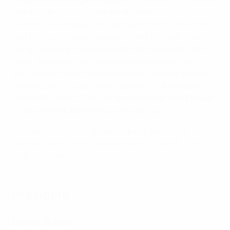
Jerković und Davor Šuker waren jeweils
Torschützenkönig bei den Weltmeisterschaften 1962
und 1998 und Robert Prosinečki und Zvonimir Boban
waren die besten Spieler bei der FIFA-U20-WM 1987 in
Chile. Ihre Nachfolger haben ein gewaltiges Erbe
vorgefunden, doch auch sie wissen zu beeindrucken.
Luka Modrić und Ivan Rakitić zählen zu den besten
Mittelfeldspielern Europas, sie stehen bei Real Madrid
CF bzw. dem FC Barcelona unter Vertrag.
Frühere prominente Namen haben heutzutage
wichtige Ämter: So ist beispielsweise Davor Šuker ist
HNS-Präsident.
Präsident
Davor Šuker