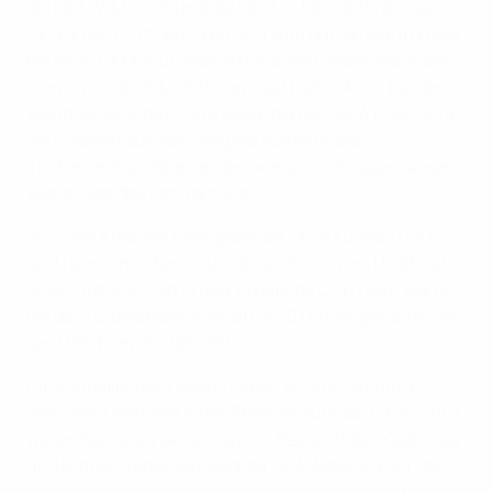
die FIFA-WM 2006 und die UEFA EURO 2008. Bei der
UEFA EURO 2012 war das Land zum dritten Mal in Folge
bei einer UEFA-Europameisterschaft dabei, nachdem
man zuvor die WM 2010 verpasst hatte. Auch bei der
Weltmeisterschaft 2014 sowie bei der UEFA EURO 2016,
wo Kroatien auf dem Weg ins Achtelfinale
Titelverteidiger Spanien bezwang und Gruppensieger
wurde, war das Land am Start.
2012 war Kroatien Gastgeber der UEFA Futsal EURO
und feierte mit dem erstmaligen Einzug ins Halbfinale
einen historischen Erfolg. Kroatiens U19-Team wurde
bei der Europameisterschaft 2010 Dritter, genauso wie
das U16-Team im Jahr 2001.
Die Fußballer des Landes haben es stets vermocht,
dem Sport weltweit ihren Stempel aufzudrücken: 1953
waren Bernard Vukas, Vladimir Beara, Zlatko Čajkovski
und Branko Zebec Mitglied der FIFA-Mannschaft, die
zu einem Wohltätigkeitsspiel in London antrat. Dražan