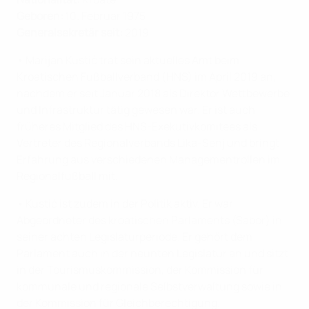
Geboren:
10. Februar 1975
Generalsekretär seit:
2019
• Marijan Kustić trat sein aktuelles Amt beim
Kroatischen Fußballverband (HNS) im April 2019 an,
nachdem er seit Januar 2018 als Direktor Wettbewerbe
und Infrastruktur tätig gewesen war. Er ist auch
früheres Mitglied des HNS-Exekutivkomitees als
Vertreter des Regionalverbands Lika-Senj und bringt
Erfahrung aus verschiedenen Managementrollen im
Regionalfußball mit.
• Kustić ist zudem in der Politik aktiv. Er war
Abgeordneter des kroatischen Parlaments (Sabor) in
seiner achten Legislaturperiode. Er gehört dem
Parlament auch in der neunten Legislatur an und sitzt
in der Tourismuskommission, der Kommission für
kommunale und regionale Selbstverwaltung sowie in
der Kommission für Gleichberechtigung.