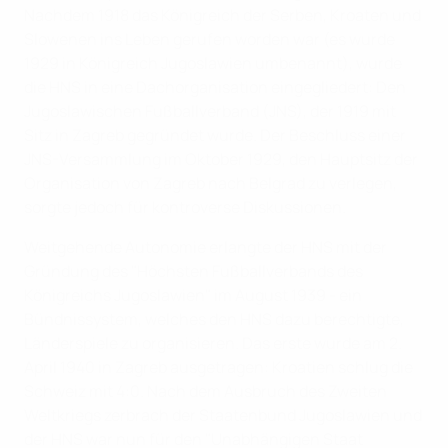
Nachdem 1918 das Königreich der Serben, Kroaten und
Slowenen ins Leben gerufen worden war (es wurde
1929 in Königreich Jugoslawien umbenannt), wurde
die HNS in eine Dachorganisation eingegliedert: Den
Jugoslawischen Fußballverband (JNS), der 1919 mit
Sitz in Zagreb gegründet wurde. Der Beschluss einer
JNS-Versammlung im Oktober 1929, den Hauptsitz der
Organisation von Zagreb nach Belgrad zu verlegen,
sorgte jedoch für kontroverse Diskussionen.
Weitgehende Autonomie erlangte der HNS mit der
Gründung des "Höchsten Fußballverbands des
Königreichs Jugoslawien" im August 1939 - ein
Bündnissystem, welches den HNS dazu berechtigte,
Länderspiele zu organisieren. Das erste wurde am 2.
April 1940 in Zagreb ausgetragen: Kroatien schlug die
Schweiz mit 4:0. Nach dem Ausbruch des Zweiten
Weltkriegs zerbrach der Staatenbund Jugoslawien und
der HNS war nun für den "Unabhängigen Staat