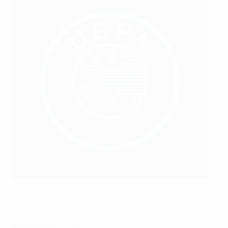
Marijan Kustić
©HNS
Nationalität:
Kroate