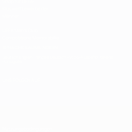
Shop für UEFA-
Klubwettbewerbe der
Männer
UEFA Men's Club
Competitions Memorabilia
SPRACHE &AUML;NDERN
Deutsch
English
Français
Deutsch
Русский
Español
Italiano
Português
UNS FOLGEN AUF
Nutzungsbedingungen