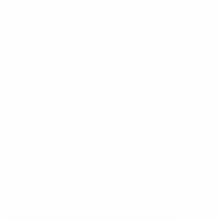
dieses Niveau weiter anheben können.
Die ersten kroatischen Vereine wurden 1903 in Zagreb
gegründet - der Erste Fußball- und Sportklub und der
Kroatische Akademische Sportklub. Der Kroatische
Fußballverband (Hrvatski nogometni savez oder HNS)
wurde neun Jahre später, am 13. Juni 1912, in der
selben Stadt ins Leben gerufen. Mannschaften aus
den Regionen Istrien und Dalmatien wurden jedoch
von der Mitgliedschaft ausgeschlossen, da diese unter
österreichischer Herrschaft standen.
Als die erste nationale Meisterschaft am 26.
September 1912 begann, nahmen daher ausschließlich
Teams aus Zagreb teil - fünf an der Zahl. Doch der
neue Wettbewerb wurde jäh unterbrochen, als
Österreich-Ungarn 1914 in den Ersten Weltkrieg
eintrat. Bis zum Ende der Feindseligkeiten wurden
sämtliche sportlichen Aktivitäten eingestellt.