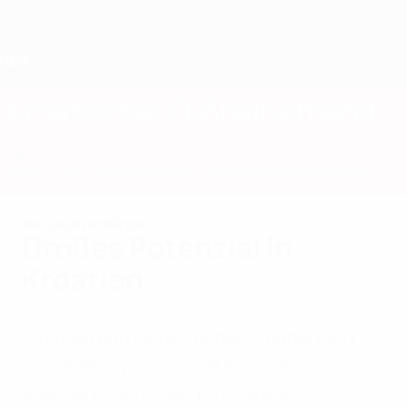
Direkt
zum
Hauptinhalt
Home
Kroatischer Fußballverband
CRO
News
Über
Nationalteams
Nationale Meisterschaft
Nationalverbände
Großes Potenzial in
Kroatien
Kroatien und seine Fußballer haben von
der Chance profitiert, auf eigenen,
unabhängigen Füßen zu glänzen.