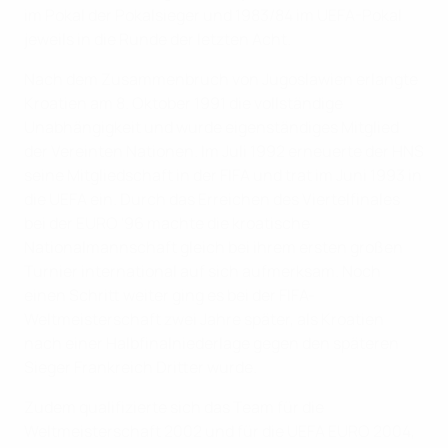
im Pokal der Pokalsieger und 1983/84 im UEFA-Pokal
jeweils in die Runde der letzten Acht.
Nach dem Zusammenbruch von Jugoslawien erlangte
Kroatien am 8. Oktober 1991 die vollständige
Unabhängigkeit und wurde eigenständiges Mitglied
der Vereinten Nationen. Im Juli 1992 erneuerte der HNS
seine Mitgliedschaft in der FIFA und trat im Juni 1993 in
die UEFA ein. Durch das Erreichen des Viertelfinales
bei der EURO '96 machte die kroatische
Nationalmannschaft gleich bei ihrem ersten großen
Turnier international auf sich aufmerksam. Noch
einen Schritt weiter ging es bei der FIFA-
Weltmeisterschaft zwei Jahre später, als Kroatien
nach einer Halbfinalniederlage gegen den späteren
Sieger Frankreich Dritter wurde.
Zudem qualifizierte sich das Team für die
Weltmeisterschaft 2002 und für die UEFA EURO 2004,