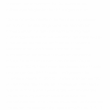
Kroatien" verantwortlich. IM 1941 wurde er als
vollwertiges Mitglied in die FIFA aufgenommen.
1945 entstand schließlich die Republik Jugoslawien,
ein Schritt, der allerdings keine weitreichenden
Konsequenzen für den HNS nach sich zog: Sein
Zuständigkeitsbereich war weiterhin die Volksrepublik
Kroatien als Teil des neuen Staates. Kroatische
Mannschaften und Spieler konnten in den
europäischen Vereinswettbewerben zahlreiche
Erfolge für sich verbuchen. GNK Dinamo Zagreb
erreichte 1962/63 das Finale des Messestädte-Pokals
(Vorgänger des UEFA-Pokals), und gewann die
Trophäe schließlich 1966/67; zudem standen sie 1961
im Halbfinale des Pokals der Pokalsieger. HNK Hajduk
Split erreichte später zweimal das Viertelfinale des
Pokals der europäischen Meistervereine, das
Viertelfinale des UEFA-Pokals sowie das Halbfinale des
Pokals der Pokalsieger. HNK Rijeka schaffte es 1978/79