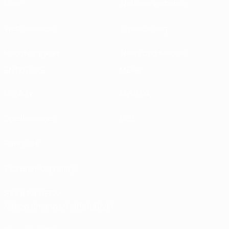
Über
Nationalverbände
Wettbewerbe
Entwicklung
Nachhaltigkeit
News und Medien
ENTDECKE
MEHR
UEFA.tv
MyUEFA
Spielkalender
UC3
Rangliste
Tickets/Hospitality
Store für UEFA-
Nationalmannschaftsfußball