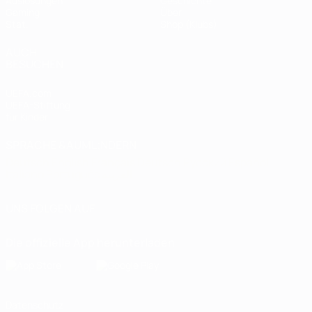
Auslosungen
Geschichte
Gaming
Über
Stat.
Shop (Klubs)
AUCH
BESUCHEN
UEFA.com
UEFA-Stiftung
für Kinder
SPRACHE &AUML;NDERN
Deutsch
English
Français
Deutsch
Русский
Español
Italiano
Português
العربية
UNS FOLGEN AUF
Die offizielle App herunterladen
Datenschutz