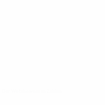
Der Wettbewerb in Zahlen
Wichtige
Toptorschützen
Meiste