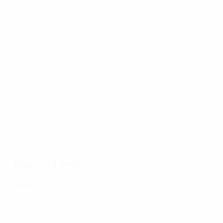
03.04.2019
19.12.2018
Manchester
Final-
Uniteds Weg
Highlights
zum Titel
1999:
1998/99
Manchester
United -
Bayern 2:1
Weg ins Finale
Finale