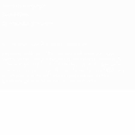
Nutzungsbedingungen
Cookie-Politik
Datenschutzeinstellungen
© 1998-2026 UEFA. Alle Rechte vorbehalten
Der Name UEFA, das UEFA-Logo und alle Marken von UEFA-
Wettbewerben sind geschützte Marken und/oder von der UEFA
urheberrechtlich geschützt. Sie dürfen nicht für kommerzielle
Zwecke verwendet werden. Mit der Verwendung von UEFA.com
erklären Sie sich mit den Nutzungsbedingungen und der
Datenschutzpolitik für die Website einverstanden.