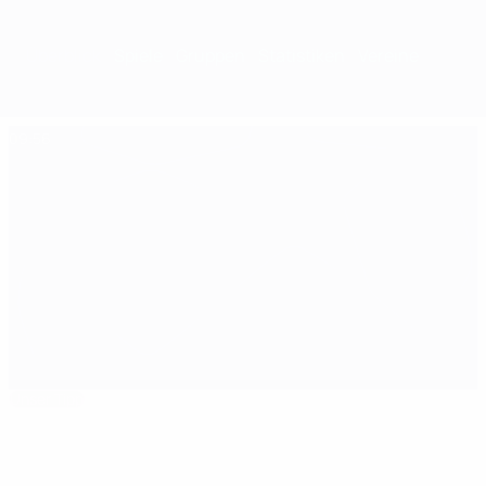
Überblick
Spiele
Gruppen
Statistiken
Vereine
09:56
Unser Tipp
Manchester United - Bayern: Das Finale 1999
Das Beste der Saison
03:19
03:55