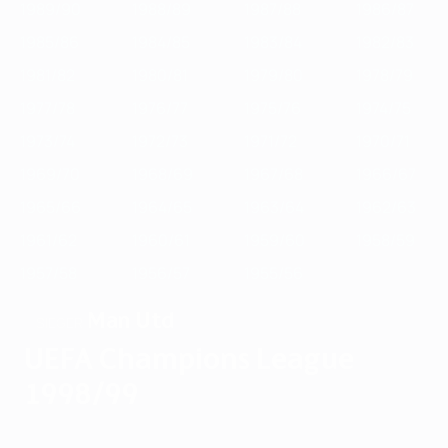
1989/90
1988/89
1987/88
1986/87
1985/86
1984/85
1983/84
1982/83
1981/82
1980/81
1979/80
1978/79
1977/78
1976/77
1975/76
1974/75
1973/74
1972/73
1971/72
1970/71
1969/70
1968/69
1967/68
1966/67
1965/66
1964/65
1963/64
1962/63
1961/62
1960/61
1959/60
1958/59
1957/58
1956/57
1955/56
Man Utd
SIEGER
UEFA Champions League
1998/99