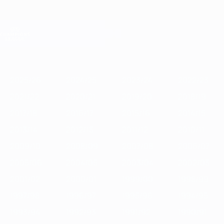
Direkt
zum
Hauptinhalt
Champions League Offiziell
Erhalten
Live-Ergebnisse &amp; Fantasy
UEFA Champions League
Im
2025/26
2024/25
2023/24
2022/23
2021/22
2020/21
2019
Fokus
2025/26
2024/25
2023/24
2022/23
2021/22
2020/21
2019/20
2018/19
2017/18
2016/17
2015/16
2014/15
2013/14
2012/13
2011/12
2010/11
2009/10
2008/09
2007/08
2006/07
2005/06
2004/05
2003/04
2002/03
2001/02
2000/01
1999/00
1998/99
1997/98
1996/97
1995/96
1994/95
1993/94
1992/93
1991/92
1990/91