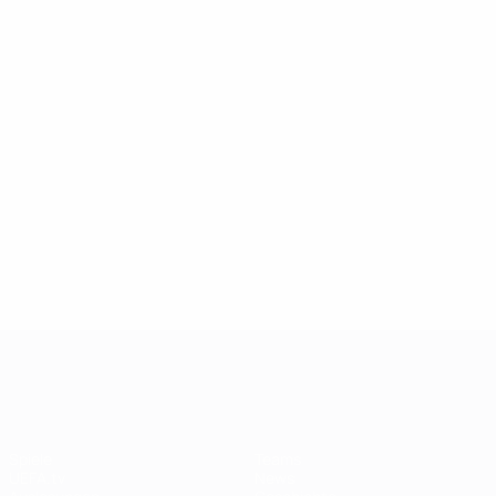
Statistiken
Einsätze
Shevchenko
8
Tore
Kahn
238
11
Yorke
8
Absolvierte Spiele
Schmeichel
170
11
Zahovič
7
Stam
11
UEFA Champions League
Spiele
Teams
UEFA.tv
News