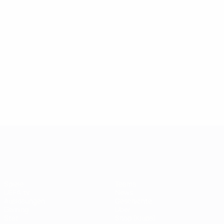
140
11
Litmanen
6
Absolvierte Spiele
Litmanen
122
11
Erlingmark
4
Maldini
11
UEFA Champions League
Spiele
Teams
UEFA.tv
News
Auslosungen
Geschichte
Gaming
Über
Stat.
Shop (Klubs)