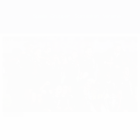
Überblick
Spiele
Gruppen
Statistiken
Vereine
02:00
Unser Tipp
Endspiel-Highlights 1995: Ajax - Milan 1:0
Das Beste der Saison
11:02
01:52
01:47