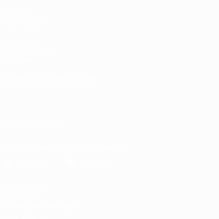
AUCH
BESUCHEN
UEFA.com
UEFA-Stiftung
für Kinder
SPRACHE &AUML;NDERN
Deutsch
English
Français
Deutsch
Русский
Español
Italiano
Português
العربية
UNS FOLGEN AUF
Die offizielle App herunterladen
Datenschutz
Nutzungsbedingungen