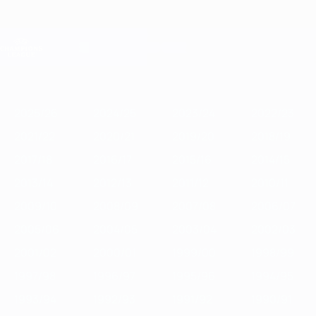
Direkt
zum
Hauptinhalt
Champions League Offiziell
Erhalten
Live-Ergebnisse &amp; Fantasy
UEFA Champions League
Im
2025/26
2024/25
2023/24
2022/23
2021/22
2020/21
2019
Fokus
2025/26
2024/25
2023/24
2022/23
2021/22
2020/21
2019/20
2018/19
2017/18
2016/17
2015/16
2014/15
2013/14
2012/13
2011/12
2010/11
2009/10
2008/09
2007/08
2006/07
2005/06
2004/05
2003/04
2002/03
2001/02
2000/01
1999/00
1998/99
1997/98
1996/97
1995/96
1994/95
1993/94
1992/93
1991/92
1990/91