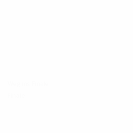
23.08.1995
24.04.2019
05.05.2017
Ajax -
1995:
Als Ajax
Milan:
Ajax' Weg
letztmals
Das
zum
vier
Finale
Triumph
Halbfinal-
1995
Tore
erzielte
Weg ins Finale
Finale