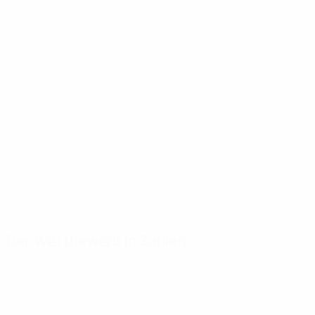
Der Wettbewerb in Zahlen
Wichtige
Toptorschützen
Meiste
Statistiken
Einsätze
Weah
7
Tore
Reiziger