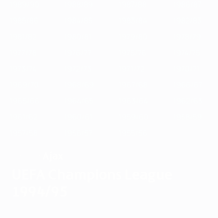
1989/90
1988/89
1987/88
1986/87
1985/86
1984/85
1983/84
1982/83
1981/82
1980/81
1979/80
1978/79
1977/78
1976/77
1975/76
1974/75
1973/74
1972/73
1971/72
1970/71
1969/70
1968/69
1967/68
1966/67
1965/66
1964/65
1963/64
1962/63
1961/62
1960/61
1959/60
1958/59
1957/58
1956/57
1955/56
Ajax
SIEGER
UEFA Champions League
1994/95