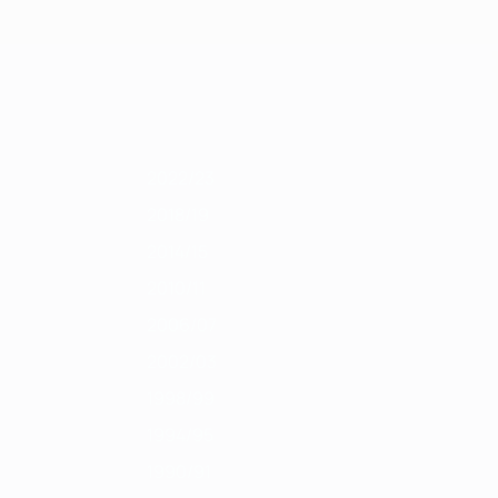
Erhalten
/12
2010/11
2009/10
2008/09
2007/08
2006/07
2005/06
2004/05
2022/23
2018/19
2014/15
2010/11
2006/07
2002/03
1998/99
1994/95
1990/91