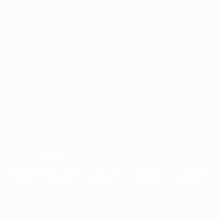
1989/90
1988/89
1985/86
1984/85
1981/82
1980/81
1977/78
1976/77
1973/74
1972/73
1969/70
1968/69
1965/66
1964/65
1961/62
1960/61
1957/58
1956/57
Inter
SIEGER
UEFA Champions League 2009/