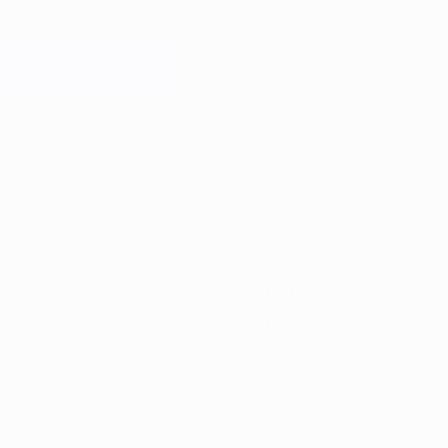
/20
2018/19
2017/18
2016/17
2015/16
2014/15
2013/14
2012/13
2011
2023/24
2019/20
2015/16
2011/12
2007/08
2003/04
1999/00
1995/96
1991/92