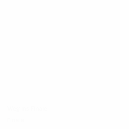
20.01.2016
Highlights: Inters Triumph 201
Weg ins Finale
Finale