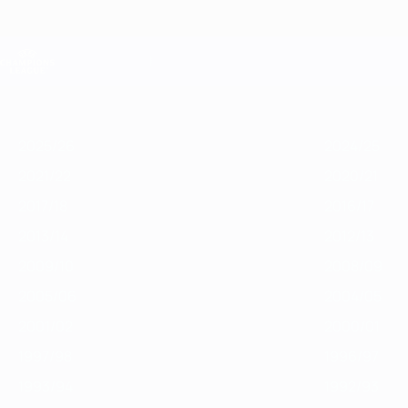
Direkt
zum
Hauptinhalt
Champions League Offiziell
Live-Ergebnisse &amp; Fantasy
UEFA Champions League
Im
2025/26
2024/25
2023/24
2022/23
2021/22
2020/21
2019
Fokus
2025/26
2024/25
2021/22
2020/21
2017/18
2016/17
2013/14
2012/13
2009/10
2008/09
2005/06
2004/05
2001/02
2000/01
1997/98
1996/97
1993/94
1992/93