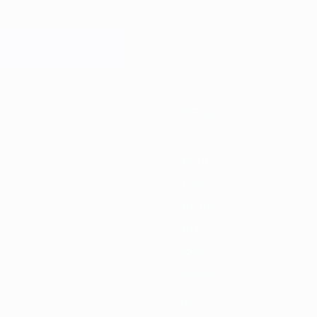
/20
2018/19
2017/18
2016/17
2015/16
2014/15
2013/14
2012/13
2011
2023/24
2019/20
2015/16
2011/12
2007/08
2003/04
1999/00
1995/96
1991/92