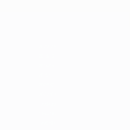
Erhalten
/12
2010/11
2009/10
2008/09
2007/08
2006/07
2005/06
2004/05
2022/23
2018/19
2014/15
2010/11
2006/07
2002/03
1998/99
1994/95
1990/91