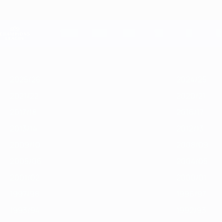
Direkt
zum
Hauptinhalt
Champions League Offiziell
Live-Ergebnisse &amp; Fantasy
UEFA Champions League
Im
2025/26
2024/25
2023/24
2022/23
2021/22
2020/21
2019
Fokus
2025/26
2024/25
2021/22
2020/21
2017/18
2016/17
2013/14
2012/13
2009/10
2008/09
2005/06
2004/05
2001/02
2000/01
1997/98
1996/97
1993/94
1992/93