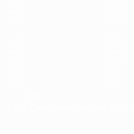
1989/90
1988/89
1985/86
1984/85
1981/82
1980/81
1977/78
1976/77
1973/74
1972/73
1969/70
1968/69
1965/66
1964/65
1961/62
1960/61
1957/58
1956/57
Milan
SIEGER
UEFA Champions League 2006/