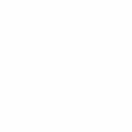
Hinspiel
Alle Spiele