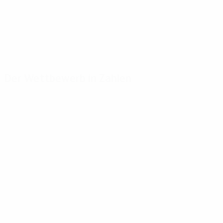
Der Wettbewerb in Zahlen
Wichtige
Toptorschützen
Meiste
Statistiken
Einsätze
Barison
6
Tore
Kraay
91
7
Altafini
6
Absolvierte Spiele
Kerkum
60
7
Eusébio
6
Altafini
7