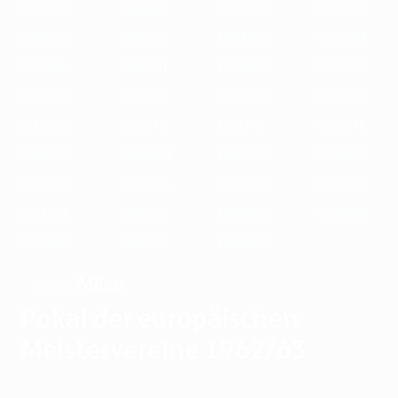
1989/90
1988/89
1987/88
1986/87
1985/86
1984/85
1983/84
1982/83
1981/82
1980/81
1979/80
1978/79
1977/78
1976/77
1975/76
1974/75
1973/74
1972/73
1971/72
1970/71
1969/70
1968/69
1967/68
1966/67
1965/66
1964/65
1963/64
1962/63
1961/62
1960/61
1959/60
1958/59
1957/58
1956/57
1955/56
Milan
SIEGER
Pokal der europäischen
Meistervereine 1962/63