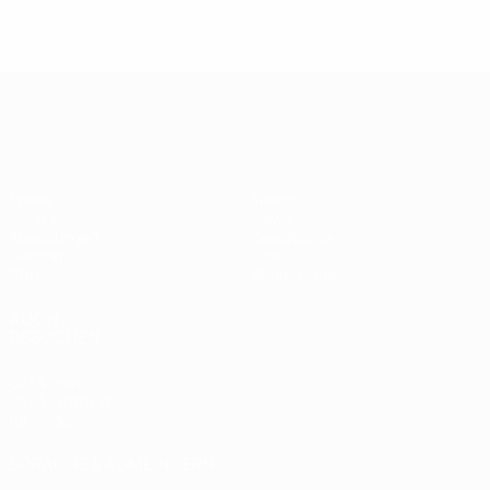
UEFA Champions League
Spiele
Teams
UEFA.tv
News
Auslosungen
Geschichte
Gaming
Über
Stat.
Shop (Klubs)
AUCH
BESUCHEN
UEFA.com
UEFA-Stiftung
für Kinder
SPRACHE &AUML;NDERN