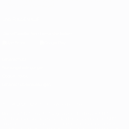
Deutsch
English
Français
Deutsch
Русский
Español
Italiano
Português
العربية
UNS FOLGEN AUF
Die offizielle App herunterladen
Datenschutz
Nutzungsbedingungen
Cookie-Politik
Datenschutzeinstellungen
© 1998-2026 UEFA. Alle Rechte vorbehalten
Der Name UEFA, das UEFA-Logo und alle Marken von UEFA-
Wettbewerben sind geschützte Marken und/oder von der UEFA
urheberrechtlich geschützt. Sie dürfen nicht für kommerzielle
Zwecke verwendet werden. Mit der Verwendung von UEFA.com