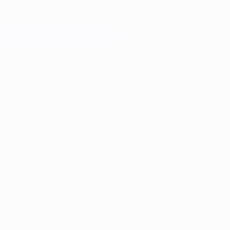
Direkt
zum
Hauptinhalt
Champions League Offiziell
Erhalten
Live-Ergebnisse &amp; Fantasy
UEFA Champions League
Im
2025/26
2024/25
2023/24
2022/23
2021/22
2020/21
2019
Fokus
2025/26
2024/25
2023/24
2022/23
2021/22
2020/21
2019/20
2018/19
2017/18
2016/17
2015/16
2014/15
2013/14
2012/13
2011/12
2010/11
2009/10
2008/09
2007/08
2006/07
2005/06
2004/05
2003/04
2002/03
2001/02
2000/01
1999/00
1998/99
1997/98
1996/97
1995/96
1994/95
1993/94
1992/93
1991/92
1990/91