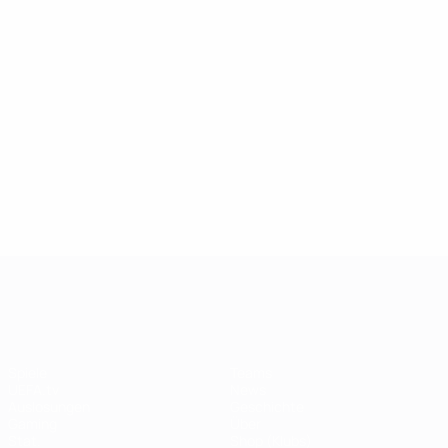
Tore
Boateng
345
13
Gomez
12
Absolvierte Spiele
Čech
250
13
Cristiano Ronaldo
10
Neuer
12
UEFA Champions League
Spiele
Teams
UEFA.tv
News
Auslosungen
Geschichte
Gaming
Über
Stat.
Shop (Klubs)