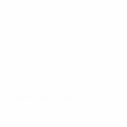
Der Wettbewerb in Zahlen
Wichtige
Toptorschützen
Meiste
Statistiken
Einsätze
Messi
14