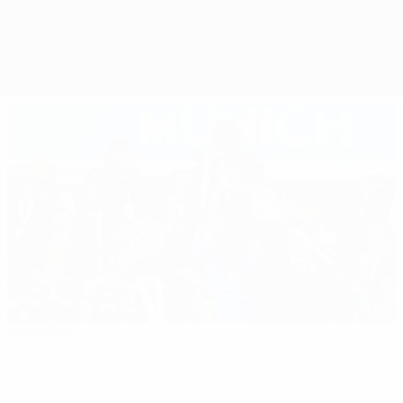
Überblick
Spiele
Gruppen
Statistiken
Vereine
11:21
Unser Tipp
Chelsea - Bayern: Das Finale 2012
Das Beste der
02:52
00:54
00:57
Saison