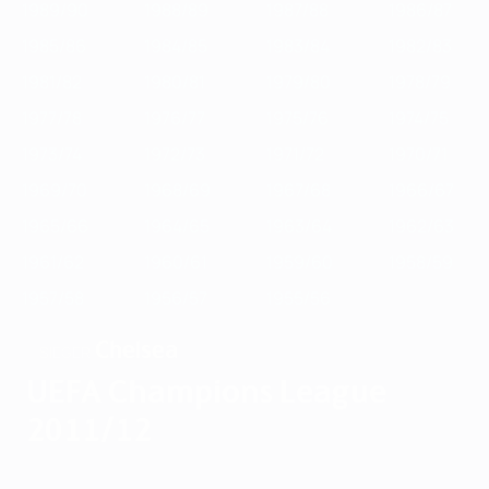
1989/90
1988/89
1987/88
1986/87
1985/86
1984/85
1983/84
1982/83
1981/82
1980/81
1979/80
1978/79
1977/78
1976/77
1975/76
1974/75
1973/74
1972/73
1971/72
1970/71
1969/70
1968/69
1967/68
1966/67
1965/66
1964/65
1963/64
1962/63
1961/62
1960/61
1959/60
1958/59
1957/58
1956/57
1955/56
Chelsea
SIEGER
UEFA Champions League
2011/12