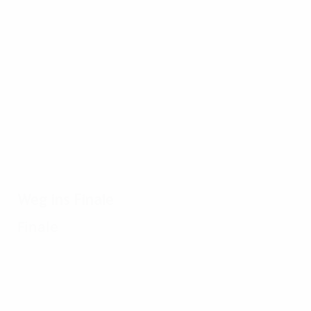
29.08.2019
20.11.2015
25.08.2016
Lampards
Final-
Der
Treffer
Highlights
schnellste
2011
2012:
Hattrick:
gegen
Chelsea -
Dinamo
Valencia
Bayern 1:1
Zagreb -
(4:3 i.E.)
Lyon 2011
Weg ins Finale
Finale