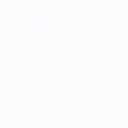
Direkt
zum
Hauptinhalt
Champions League Offiziell
Erhalten
Live-Ergebnisse &amp; Fantasy
UEFA Champions League
Im
2025/26
2024/25
2023/24
2022/23
2021/22
2020/21
2019
Fokus
2025/26
2024/25
2023/24
2022/23
2021/22
2020/21
2019/20
2018/19
2017/18
2016/17
2015/16
2014/15
2013/14
2012/13
2011/12
2010/11
2009/10
2008/09
2007/08
2006/07
2005/06
2004/05
2003/04
2002/03
2001/02
2000/01
1999/00
1998/99
1997/98
1996/97
1995/96
1994/95
1993/94
1992/93
1991/92
1990/91