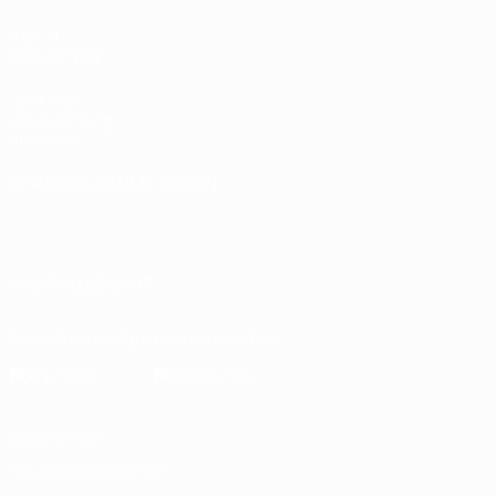
AUCH
BESUCHEN
UEFA.com
UEFA-Stiftung
für Kinder
SPRACHE &AUML;NDERN
Deutsch
English
Français
Deutsch
Русский
Español
Italiano
Português
العربية
UNS FOLGEN AUF
Die offizielle App herunterladen
Datenschutz
Nutzungsbedingungen