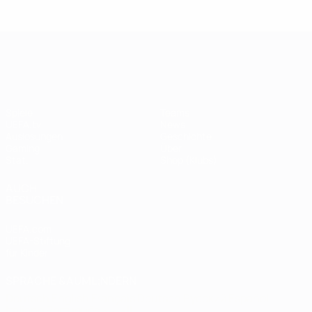
Legende:
Didier
Legen
Andriy
Drogba
ist
Shevchenko
UEFA Champions League
Spiele
Teams
UEFA.tv
News
Auslosungen
Geschichte
Gaming
Über
Stat.
Shop (Klubs)
AUCH
BESUCHEN
UEFA.com
UEFA-Stiftung
für Kinder
SPRACHE &AUML;NDERN
Deutsch
English
Français
Deutsch
Русский
Español
Italiano
Português
العربية