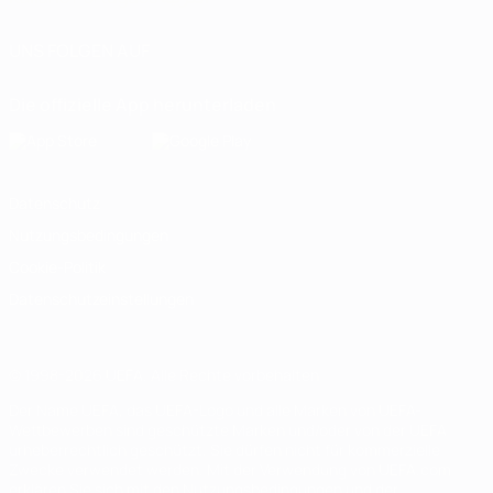
UNS FOLGEN AUF
Die offizielle App herunterladen
Datenschutz
Nutzungsbedingungen
Cookie-Politik
Datenschutzeinstellungen
© 1998-2026 UEFA. Alle Rechte vorbehalten
Der Name UEFA, das UEFA-Logo und alle Marken von UEFA-
Wettbewerben sind geschützte Marken und/oder von der UEFA
urheberrechtlich geschützt. Sie dürfen nicht für kommerzielle
Zwecke verwendet werden. Mit der Verwendung von UEFA.com
erklären Sie sich mit den Nutzungsbedingungen und der