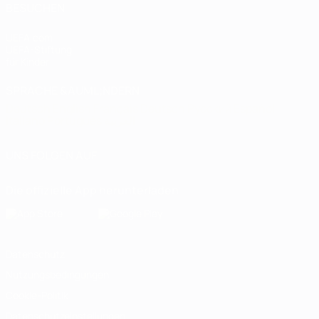
BESUCHEN
UEFA.com
UEFA-Stiftung
für Kinder
SPRACHE &AUML;NDERN
Deutsch
English
Français
Deutsch
Русский
Español
Italiano
Português
العربية
UNS FOLGEN AUF
Die offizielle App herunterladen
Datenschutz
Nutzungsbedingungen
Cookie-Politik
Datenschutzeinstellungen