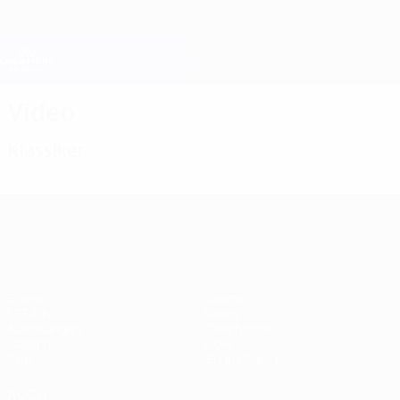
Direkt
zum
Hauptinhalt
Champions League Offiziell
Erhalten
Live-Ergebnisse &amp; Fantasy
UEFA Champions League
Video
Klassiker
UEFA Champions League
Spiele
Teams
UEFA.tv
News
Auslosungen
Geschichte
Gaming
Über
Stat.
Shop (Klubs)
AUCH