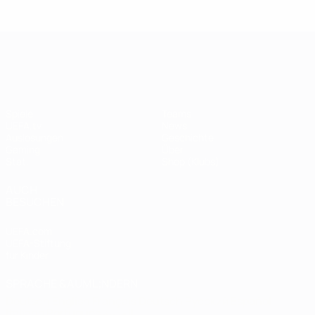
Legende:
Didier
Legen
Andriy
Drogba
ist
Shevchenko
UEFA Champions League
Spiele
Teams
UEFA.tv
News
Auslosungen
Geschichte
Gaming
Über
Stat.
Shop (Klubs)
AUCH
BESUCHEN
UEFA.com
UEFA-Stiftung
für Kinder
SPRACHE &AUML;NDERN
Deutsch
English
Français
Deutsch
Русский
Español
Italiano
Português
العربية