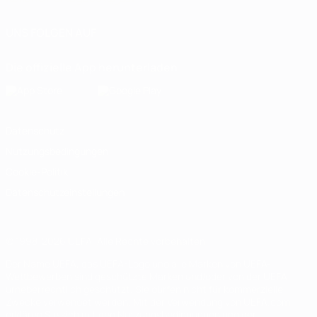
UNS FOLGEN AUF
Die offizielle App herunterladen
Datenschutz
Nutzungsbedingungen
Cookie-Politik
Datenschutzeinstellungen
© 1998-2026 UEFA. Alle Rechte vorbehalten
Der Name UEFA, das UEFA-Logo und alle Marken von UEFA-
Wettbewerben sind geschützte Marken und/oder von der UEFA
urheberrechtlich geschützt. Sie dürfen nicht für kommerzielle
Zwecke verwendet werden. Mit der Verwendung von UEFA.com
erklären Sie sich mit den Nutzungsbedingungen und der