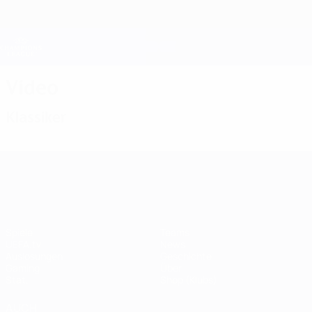
Direkt
zum
Hauptinhalt
Champions League Offiziell
Erhalten
Live-Ergebnisse &amp; Fantasy
UEFA Champions League
Video
Klassiker
UEFA Champions League
Spiele
Teams
UEFA.tv
News
Auslosungen
Geschichte
Gaming
Über
Stat.
Shop (Klubs)
AUCH