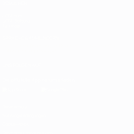
BESUCHEN
UEFA.com
UEFA-Stiftung
für Kinder
SPRACHE &AUML;NDERN
Deutsch
English
Français
Deutsch
Русский
Español
Italiano
Português
العربية
UNS FOLGEN AUF
Die offizielle App herunterladen
Datenschutz
Nutzungsbedingungen
Cookie-Politik
Datenschutzeinstellungen