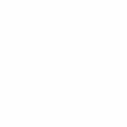
2021/22
S
S
U
N
Play-offs
2
0
0
2
2000er
2005/06
S
S
U
N
Dritte Qualifikationsrunde
4
2
1
1
2002/03
S
S
U
N
Dritte Qualifikationsrunde
4
2
0
2
2000/01
S
S
U
N
Dritte Qualifikationsrunde
4
1
2
1
1990er
1999/00
S
S
U
N
Dritte Qualifikationsrunde
4
2
0
2
1998/99
S
S
U
N
Gruppenphase
8
2
0
6
1997/98
S
S
U
N
Zweite Qualifikationsrunde
2
1
0
1
1996/97
S
S
U
N