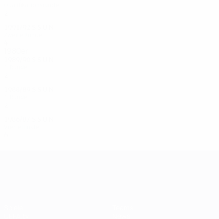
Qualifikationsrunde
2
1
0
1
1991/92
S
S
U
N
Zweite Runde
4
1
1
2
1980er
1989/90
S
S
U
N
1. Runde
2
0
1
1
1988/89
S
S
U
N
1. Runde
2
1
0
1
1986/87
S
S
U
N
Viertelfinale
6
2
3
1
UEFA Champions League
Spiele
Teams
UEFA.tv
News