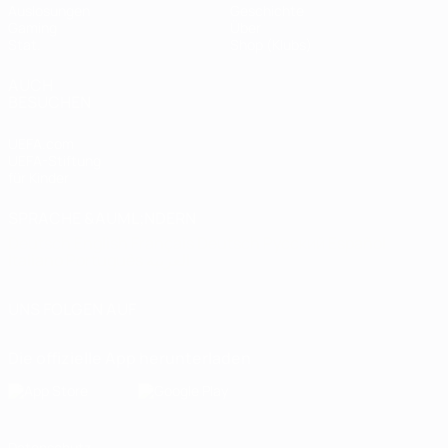
Auslosungen
Geschichte
Gaming
Über
Stat.
Shop (Klubs)
AUCH
BESUCHEN
UEFA.com
UEFA-Stiftung
für Kinder
SPRACHE &AUML;NDERN
Deutsch
English
Français
Deutsch
Русский
Español
Italiano
Português
العربية
UNS FOLGEN AUF
Die offizielle App herunterladen
Datenschutz