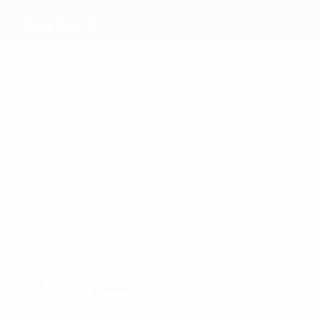
Brøndby IF
Beste
Torschützen
3
2
5
5
Bjur
Olsen
Vilfort
Bagger
5
Daugaard
2
Christensen
Meiste
Einsätze
28
24
24
22
19
24
Nielsen
Krogh
Bjur
Bagger
Colding
Daugaard
Absolvierte Spiele
2020er