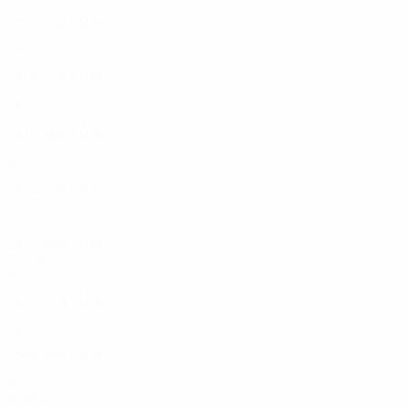
2017/18
S
S
U
N
Viertelfinale
10
5
3
2
2016/17
S
S
U
N
Finale
13
9
3
1
2015/16
S
S
U
N
Achtelfinale
8
3
3
2
2014/15
S
S
U
N
Finale
13
7
3
3
2013/14
S
S
U
N
Gruppenphase
6
1
3
2
2012/13
S
S
U
N
Viertelfinale
10
5
3
2
2009/10
S
S
U
N
Gruppenphase
6
2
2
2
2000er