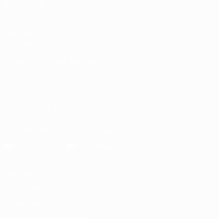
BESUCHEN
UEFA.com
UEFA-Stiftung
für Kinder
SPRACHE &AUML;NDERN
Deutsch
English
Français
Deutsch
Русский
Español
Italiano
Português
العربية
UNS FOLGEN AUF
Die offizielle App herunterladen
Datenschutz
Nutzungsbedingungen
Cookie-Politik
Datenschutzeinstellungen