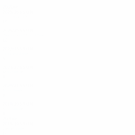
2020er
2025/26
S
S
U
N
K.-o.-Play-offs
10
4
4
2
2024/25
S
S
U
N
Play-offs der K.-o.-Phase
10
4
3
3
2022/23
S
S
U
N
Gruppenphase
6
1
0
5
2021/22
S
S
U
N
Achtelfinale
8
5
1
2
2020/21
S
S
U
N
Achtelfinale
8
6
0
2
2019/20
S
S
U
N
Achtelfinale
8
6
1
1
2010er
2018/19
S
S
U
N
Viertelfinale
10
5
1
4