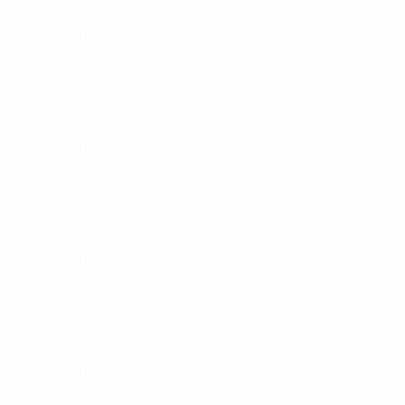
9
5
3
1
1981/82
S
S
U
N
Zweite Runde
4
1
1
2
1970er
1978/79
S
S
U
N
1. Runde
2
1
0
1
1977/78
S
S
U
N
Halbfinale
8
5
2
1
1975/76
S
S
U
N
Zweite Runde
4
1
1
2
1973/74
S
S
U
N
1. Runde
2
1
0
1
1972/73
S
S
U
N
Finale
9
4
3
2
1960er
1967/68
S
S
U
N
Halbfinale
9
4
2
3