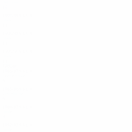
Halbfinale
10
2
7
1
1997/98
S
S
U
N
Finale
11
6
1
4
1996/97
S
S
U
N
Finale
11
8
2
1
1995/96
S
S
U
N
Finale
11
7
1
3
1980er
1986/87
S
S
U
N
Zweite Runde
4
2
1
1
1985/86
S
S
U
N
Viertelfinale
6
3
2
1
1984/85
S
S
U
N
Finale
9
7
0
2
1982/83
S
S
U
N
Finale