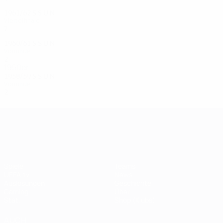
1961/62
S
S
U
N
Viertelfinale
7
4
1
2
1960/61
S
S
U
N
Vorrunde
2
1
0
1
1950er
1958/59
S
S
U
N
Vorrunde
2
1
0
1
UEFA Champions League
Spiele
Teams
UEFA.tv
News
Auslosungen
Geschichte
Gaming
Über
Stat.
Shop (Klubs)
AUCH