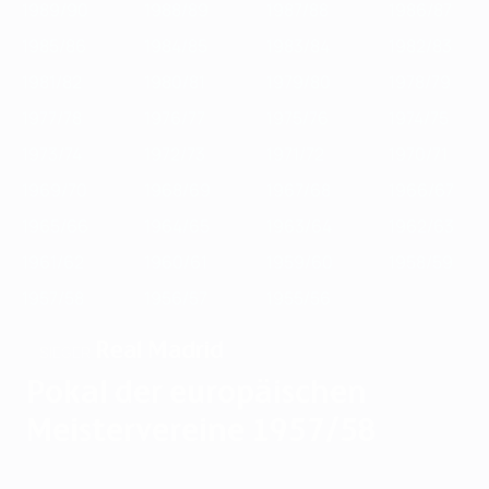
1989/90
1988/89
1987/88
1986/87
1985/86
1984/85
1983/84
1982/83
1981/82
1980/81
1979/80
1978/79
1977/78
1976/77
1975/76
1974/75
1973/74
1972/73
1971/72
1970/71
1969/70
1968/69
1967/68
1966/67
1965/66
1964/65
1963/64
1962/63
1961/62
1960/61
1959/60
1958/59
1957/58
1956/57
1955/56
Real Madrid
SIEGER
Pokal der europäischen
Meistervereine 1957/58