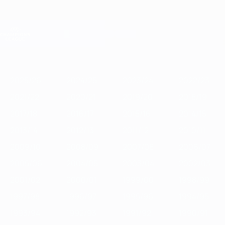
Direkt
zum
Hauptinhalt
Champions League Offiziell
Erhalten
Live-Ergebnisse &amp; Fantasy
UEFA Champions League
Im
2025/26
2024/25
2023/24
2022/23
2021/22
2020/21
2019
Fokus
2025/26
2024/25
2023/24
2022/23
2021/22
2020/21
2019/20
2018/19
2017/18
2016/17
2015/16
2014/15
2013/14
2012/13
2011/12
2010/11
2009/10
2008/09
2007/08
2006/07
2005/06
2004/05
2003/04
2002/03
2001/02
2000/01
1999/00
1998/99
1997/98
1996/97
1995/96
1994/95
1993/94
1992/93
1991/92
1990/91