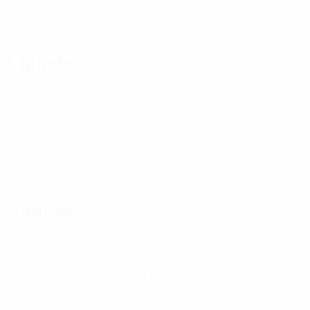
Sevilla
(ESP)
1. Runde
Aarhus
(DEN)
Antwerp
(BEL)
Aue
(GER)
Dukla
(CZE)
FCSB
(ROU)
Norrköping
(SWE)
Rangers
(SCO)
Young Boys
(SUI)
Vorrunde
Benfica
(POR)
CSKA Sofia
(BUL)
Diddeleng
(LUX)
Glenavon
(NIR)
Gwardia
(POL)
Shamrock Rovers
(IRL)