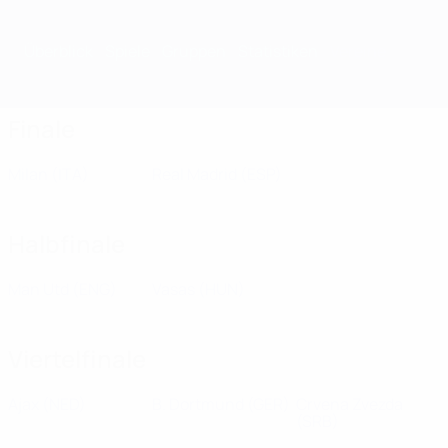
Überblick
Spiele
Gruppen
Statistiken
Vereine
Finale
Milan
(ITA)
Real Madrid
(ESP)
Halbfinale
Man Utd
(ENG)
Vasas
(HUN)
Viertelfinale
Ajax
(NED)
B. Dortmund
(GER)
Crvena Zvezda
(SRB)