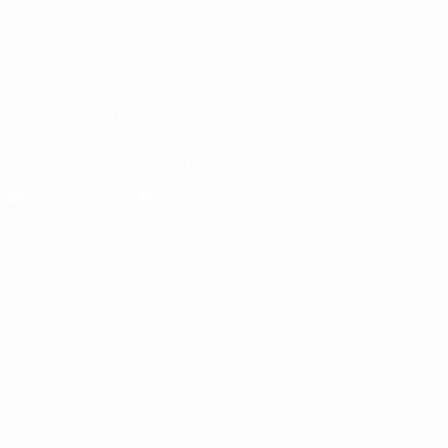
SPRACHE &AUML;NDERN
Deutsch
English
Français
Deutsch
Русский
Español
Italiano
Português
العربية
UNS FOLGEN AUF
Die offizielle App herunterladen
Datenschutz
Nutzungsbedingungen
Cookie-Politik
Datenschutzeinstellungen
© 1998-2026 UEFA. Alle Rechte vorbehalten
Der Name UEFA, das UEFA-Logo und alle Marken von UEFA-