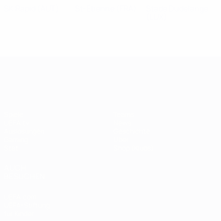
SK Rapid
(AUT)
St-Étienne
(FRA)
Stade Dudelange
(LUX)
UEFA Champions League
Spiele
Teams
UEFA.tv
News
Auslosungen
Geschichte
Gaming
Über
Stat.
Shop (Klubs)
AUCH
BESUCHEN
UEFA.com
UEFA-Stiftung
für Kinder