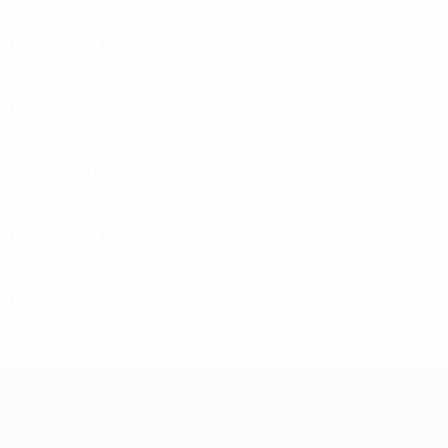
4
1
1
1
1980er
1987/88
S
S
U
N
Zweite Runde
4
1
1
2
1960er
1960/61
S
S
U
N
Viertelfinale
6
3
0
3
1950er
1957/58
S
S
U
N
1. Runde
4
2
1
1
1956/57
S
S
U
N
Vorrunde
2
0
1
1
1955/56
S
S
U
N
1. Runde
2
0
1
1
UEFA Champions League