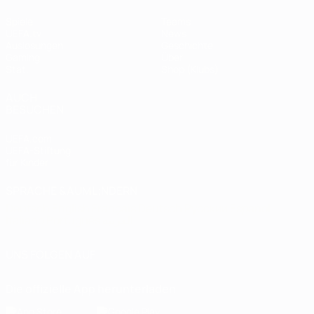
Spiele
Teams
UEFA.tv
News
Auslosungen
Geschichte
Gaming
Über
Stat.
Shop (Klubs)
AUCH
BESUCHEN
UEFA.com
UEFA-Stiftung
für Kinder
SPRACHE &AUML;NDERN
Deutsch
English
Français
Deutsch
Русский
Español
Italiano
Português
العربية
UNS FOLGEN AUF
Die offizielle App herunterladen