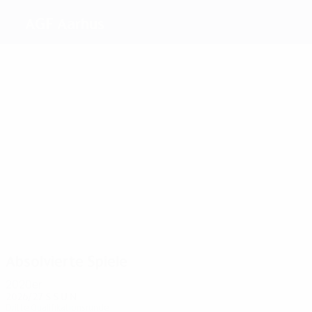
AGF Aarhus
Beste
Torschützen
3
2
5
3
Kjaer
3
Overby
Jensen
Jensen
2
Amdisen
Lundkvist
Meiste
Einsätze
14
14
13
13
13
13
Olesen
Nielsen
Gundlev
Jensen
From
Amdisen
Absolvierte Spiele
2020er
2026/27
S
S
U
N
Dritte Qualifikationsrunde