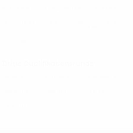
Klaksvík
(FRO)
Ludogorets
(BUL)
Lugano
(SUI)
Olimpija
(SVN)
S. Bratislava
(SVK)
Zorya Luhansk
(UKR)
Zrinjski
(BIH)
Dritte Qualifikationsrunde
Astana
(KAZ)
BATE
(BLR)
Breiðablik
(ISL)
Dnipro-1
(UKR)
Genk
(BEL)
HJK
(FIN)
Žalgiris
(LTU)