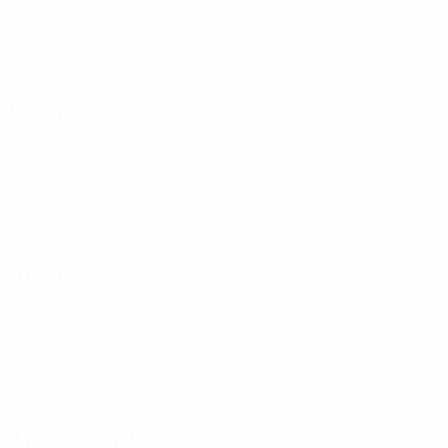
Atalanta
(ITA)
Leverkusen
(GER)
Halbfinale
Marseille
(FRA)
Roma
(ITA)
Viertelfinale
Benfica
(POR)
Liverpool
(ENG)
Milan
(ITA)
West Ham
(ENG)
Achtelfinale