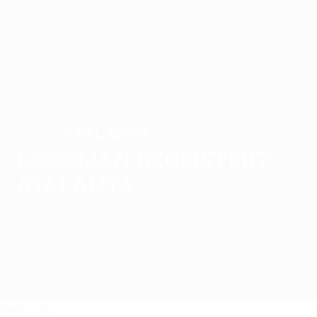
1989/90
1988/89
1987/88
1986/87
1985/86
1984/85
1983/84
1982/83
1981/82
1980/81
1979/80
1978/79
1977/78
1976/77
1975/76
1974/75
1973/74
1972/73
1971/72
Atalanta
SIEGER
Lookman begeistert
Atalanta
Überblick
Spiele
Gruppen
Statistiken
Vereine
Finale