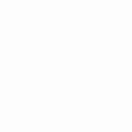
Direkt
zum
Hauptinhalt
UEFA Europa League Offiziell
Erhalten
Live-Ergebnisse &amp; Statistiken
UEFA Europa League
Im
2025/26
2024/25
2023/24
2022/23
2021/22
2020/
Fokus
2025/26
2024/25
2023/24
2022/23
2021/22
2020/21
2019/20
2018/19
2017/18
2016/17
2015/16
2014/15
2013/14
2012/13
2011/12
2010/11
2009/10
2008/09
2007/08
2006/07
2005/06
2004/05
2003/04
2002/03
2001/02
2000/01
1999/00
1998/99
1997/98
1996/97
1995/96
1994/95
1993/94
1992/93
1991/92
1990/91