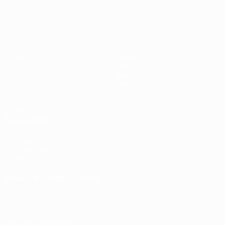
UEFA Europa League
Spiele
Teams
UEFA.tv
News
Auslosungen
Geschichte
Gaming
Über
Stat.
Shop (Klubs)
AUCH
BESUCHEN
UEFA.com
UEFA-Stiftung
für Kinder
SPRACHE &AUML;NDERN
Deutsch
English
Français
Deutsch
Русский
Español
Italiano
Português
UNS FOLGEN AUF