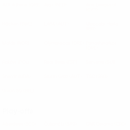
AEK Athens
(GRE)
Ajax
(NED)
Aris Limassol
(CYP)
Häcken
(SWE)
LASK
(AUT)
Maccabi Haifa
(ISR)
Molde
(NOR)
Olympiacos
(GRE)
Panathinaikos
(GRE)
Raków
(POL)
Real Betis
(ESP)
Servette
(SUI)
Sheriff
(MDA)
Sturm Graz
(AUT)
TSC
(SRB)
Union SG
(BEL)
Play-offs
Aberdeen
(SCO)
Čukarički
(SRB)
GNK Dinamo
(CRO)