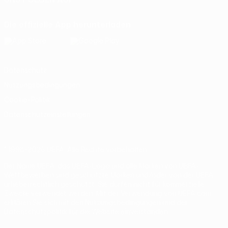
Die offizielle App herunterladen
Datenschutz
Nutzungsbedingungen
Cookie-Politik
Datenschutzeinstellungen
© 1998-2026 UEFA. Alle Rechte vorbehalten
Der Name UEFA, das UEFA-Logo und alle Marken von UEFA-
Wettbewerben sind geschützte Marken und/oder von der UEFA
urheberrechtlich geschützt. Sie dürfen nicht für kommerzielle
Zwecke verwendet werden. Mit der Verwendung von UEFA.com
erklären Sie sich mit den Nutzungsbedingungen und der
Datenschutzpolitik für die Website einverstanden.