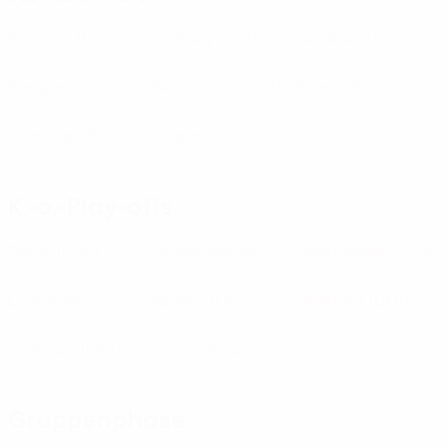
Brighton
(ENG)
Freiburg
(GER)
Qarabağ
(AZE)
Rangers
(SCO)
Slavia Praha
(CZE)
Sparta Praha
(CZE)
Sporting CP
(POR)
Villarreal
(ESP)
K.-o.-Play-offs
Braga
(POR)
Feyenoord
(NED)
Galatasaray
(TUR)
Lens
(FRA)
Rennes
(FRA)
Shakhtar
(UKR)
Toulouse
(FRA)
Young Boys
(SUI)
Gruppenphase